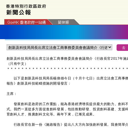
創新及科技局局長出席立法會工商事務委員會會議簡介《行政長官2017年
（只有中文）
＊
＊
＊
＊
＊
＊
＊
＊
＊
＊
＊
＊
＊
＊
＊
＊
＊
＊
＊
＊
＊
＊
＊
＊
＊
＊
＊
＊
＊
＊
＊
＊
＊
以下是創新及科技局局長楊偉雄今日（十月十七日）出席立法會工商事務委
報告》創新及科技範疇措施的開場發言：
主席：
發展創科是政府的工作重點，能為香港經濟增長提供龐大的動力。創科不
式。我們一直從多方面促進創科發展，包括推動研發、投資創科基建、支援
育創科人才、推廣創科文化等。兩年下來，已漸見成果。
行政長官在新一份《施政報告》提出八大方向加強創科發展。我會簡單介