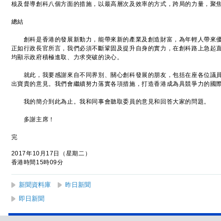
核及督導創科八個方面的措施，以最高層次及效率的方式，跨局的力量，聚
總結
創科是香港的發展新動力，能帶來新的產業及創造財富，為年輕人帶來優
正如行政長官所言，我們必須不斷鞏固及提升自身的實力，在創科路上急起
均顯示政府積極進取、力求突破的決心。
就此，我要感謝來自不同界別、關心創科發展的朋友，包括在座各位議員
出寶貴的意見。我們會繼續努力落實各項措施，打造香港成為具競爭力的國
我的簡介到此為止。我和同事會聽取委員的意見和回答大家的問題。
多謝主席！
完
2017年10月17日（星期二）
香港時間15時09分
新聞資料庫
昨日新聞
即日新聞