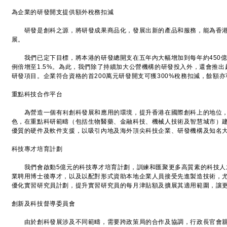
為企業的研發開支提供額外稅務扣減
研發是創科之源，將研發成果商品化，發展出新的產品和服務，能為香港
展。
我們已定下目標，將本港的研發總開支在五年內大幅增加到每年約450億
例倍增至1.5%。為此，我們除了持續加大公營機構的研發投入外，還會推
研發項目。企業符合資格的首200萬元研發開支可獲300%稅務扣減，餘額亦
重點科技合作平台
為營造一個有利創科發展和應用的環境，提升香港在國際創科上的地位，
色，在重點科研範疇（包括生物醫藥、金融科技、機械人技術及智慧城市）
優質的硬件及軟件支援，以吸引內地及海外頂尖科技企業、研發機構及知名
科技專才培育計劃
我們會啟動5億元的科技專才培育計劃，訓練和匯聚更多高質素的科技人
業聘用博士後專才，以及以配對形式資助本地企業人員接受先進製造技術，尤
優化實習研究員計劃，提升實習研究員的每月津貼額及擴展其適用範圍，讓更
創新及科技督導委員會
由於創科發展涉及不同範疇，需要跨政策局的合作及協調，行政長官會親