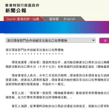
港日環保部門合作偵破非法進出口化學廢物
＊
＊
＊
＊
＊
＊
＊
＊
＊
＊
＊
＊
＊
＊
＊
＊
＊
＊
＊
環境保護署（環保署）透過跨境合作，成功檢控兩家出口商非法出口兩櫃
兩家涉案的出口商今日（十月十七日）在粉嶺裁判法院被裁定違反《廢物處
環保署發言人表示，今年三月至四月期間，環保署與日本環境省合力偵測
貨運活動。經過深入調查和蒐證，環保署成功檢控兩宗非法出口化學廢物至
規例管制的廢印刷電路板，市值約十一萬元。
發言人說：「環保署一直按照《廢物處置條例》嚴格規管有害廢物進出口
換情報，合力打擊有害廢物非法跨境轉移活動。」
發言人強調，從事廢料回收的出口商必須遵從法例規定，就擬出口受管制