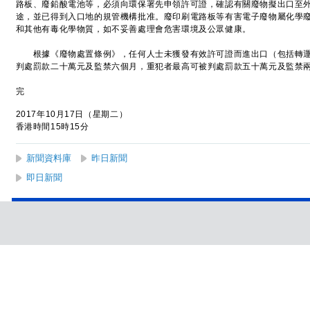
路板、廢鉛酸電池等，必須向環保署先申領許可證，確認有關廢物擬出口至
途，並已得到入口地的規管機構批准。廢印刷電路板等有害電子廢物屬化學
和其他有毒化學物質，如不妥善處理會危害環境及公眾健康。
根據《廢物處置條例》，任何人士未獲發有效許可證而進出口（包括轉運
判處罰款二十萬元及監禁六個月，重犯者最高可被判處罰款五十萬元及監禁
完
2017年10月17日（星期二）
香港時間15時15分
新聞資料庫
昨日新聞
即日新聞