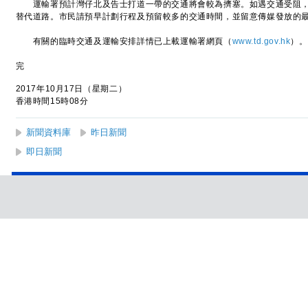
運輸署預計灣仔北及告士打道一帶的交通將會較為擠塞。如遇交通受阻，
替代道路。市民請預早計劃行程及預留較多的交通時間，並留意傳媒發放的
有關的臨時交通及運輸安排詳情已上載運輸署網頁（
www.td.gov.hk
）。
完
2017年10月17日（星期二）
香港時間15時08分
新聞資料庫
昨日新聞
即日新聞