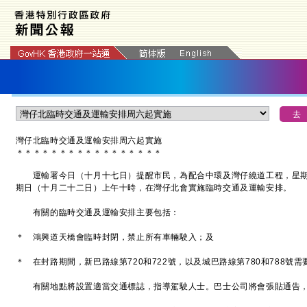
灣仔北臨時交通及運輸安排周六起實施
＊
＊
＊
＊
＊
＊
＊
＊
＊
＊
＊
＊
＊
＊
＊
＊
＊
運輸署今日（十月十七日）提醒市民，為配合中環及灣仔繞道工程，星期
期日（十月二十二日）上午十時，在灣仔北會實施臨時交通及運輸安排。
有關的臨時交通及運輸安排主要包括：
＊ 鴻興道天橋會臨時封閉，禁止所有車輛駛入；及
＊ 在封路期間，新巴路線第720和722號，以及城巴路線第780和788號
有關地點將設置適當交通標誌，指導駕駛人士。巴士公司將會張貼通告，