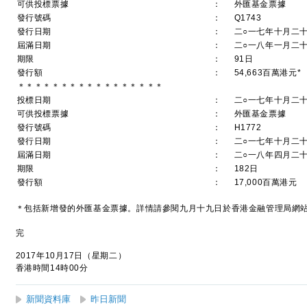
可供投標票據
：
外匯基金票據
發行號碼
：
Q1743
發行日期
：
二○一七年十月二
屆滿日期
：
二○一八年一月二
期限
：
91日
發行額
：
54,663百萬港元*
＊＊＊＊＊＊＊＊＊＊＊＊＊＊＊＊＊
投標日期
：
二○一七年十月二
可供投標票據
：
外匯基金票據
發行號碼
：
H1772
發行日期
：
二○一七年十月二
屆滿日期
：
二○一八年四月二
期限
：
182日
發行額
：
17,000百萬港元
＊包括新增發的外匯基金票據。詳情請參閱九月十九日於香港金融管理局網
完
2017年10月17日（星期二）
香港時間14時00分
新聞資料庫
昨日新聞