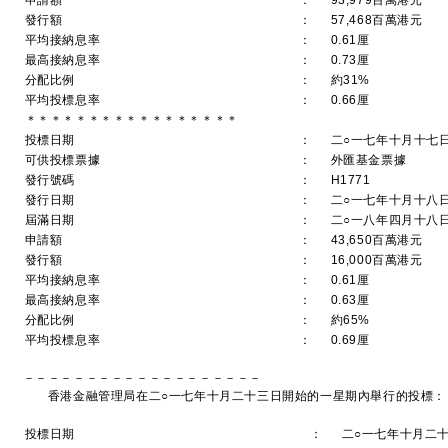
申請額
：
93,979百萬港元
發行額
：
57,468百萬港元
平均接納息率
：
0.61厘
最高接納息率
：
0.73厘
分配比例
：
約31%
平均投標息率
：
0.66厘
＊＊＊＊＊＊＊＊＊＊＊＊＊＊＊＊＊
投標日期
：
二○一七年十月十七
可供投標票據
：
外匯基金票據
發行號碼
：
H1771
發行日期
：
二○一七年十月十八
屆滿日期
：
二○一八年四月十八
申請額
：
43,650百萬港元
發行額
：
16,000百萬港元
平均接納息率
：
0.61厘
最高接納息率
：
0.63厘
分配比例
：
約65%
平均投標息率
：
0.69厘
－－－－－－－－－－－－－－－－－－－
香港金融管理局在二○一七年十月二十三日開始的一星期內舉行的投標：
投標日期
：
二○一七年十月二