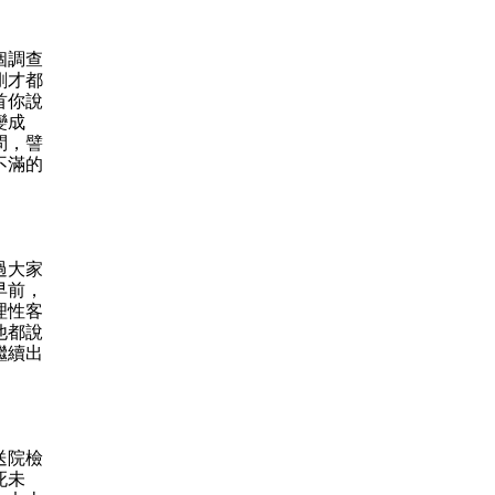
個調查
剛才都
首你說
變成
問，譬
不滿的
過大家
早前，
理性客
他都說
繼續出
送院檢
死未