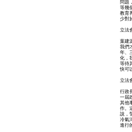
問題
等幾
教育
少對
立法
葉建
我們
年、
化，
等待
快可
立法
行政
一屆
其他
作。
說，
冷氣
進行