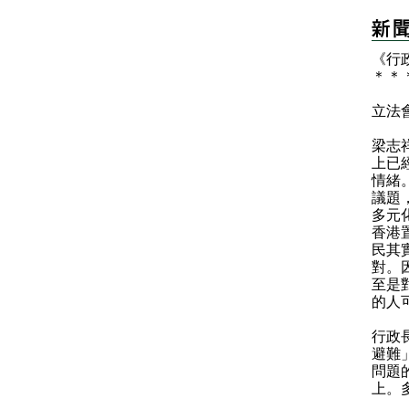
《行
＊
＊
立法
梁志
上已
情緒
議題
多元
香港
民其
對。
至是
的人
行政
避難
問題
上。