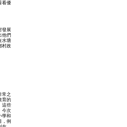
看看優
村發展
出他們
在水塘
鄉村政
非常之
教育的
。這些
。今次
小學和
目，例
別在