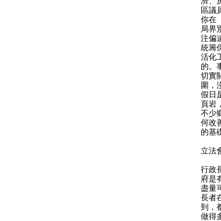
濟、
區議
你在
局界
注偏
統籌
活化
的。
切實
圍，
假日
頁岩
不少
何改
的基
立法
行政
府是
盡量
長者
到，
做得