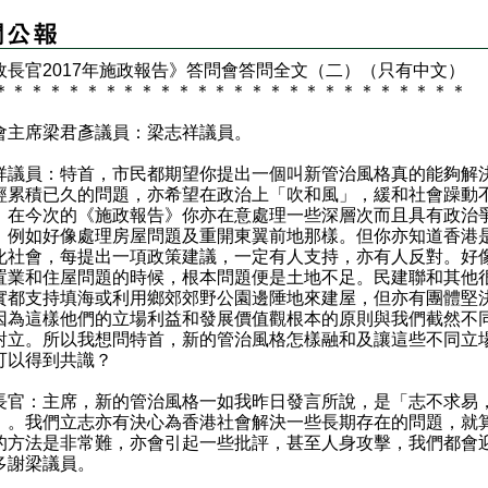
政長官2017年施政報告》答問會答問全文（二）（只有中文）
＊
＊
＊
＊
＊
＊
＊
＊
＊
＊
＊
＊
＊
＊
＊
＊
＊
＊
＊
＊
＊
＊
＊
＊
＊
＊
會主席梁君彥議員：梁志祥議員。
祥議員：特首，市民都期望你提出一個叫新管治風格真的能夠解
經累積已久的問題，亦希望在政治上「吹和風」，緩和社會躁動
。在今次的《施政報告》你亦在意處理一些深層次而且具有政治
，例如好像處理房屋問題及重開東翼前地那樣。但你亦知道香港
化社會，每提出一項政策建議，一定有人支持，亦有人反對。好
置業和住屋問題的時候，根本問題便是土地不足。民建聯和其他
實都支持填海或利用鄉郊郊野公園邊陲地來建屋，但亦有團體堅
因為這樣他們的立場利益和發展價值觀根本的原則與我們截然不
對立。所以我想問特首，新的管治風格怎樣融和及讓這些不同立
可以得到共識？
長官：主席，新的管治風格一如我昨日發言所說，是「志不求易
」。我們立志亦有決心為香港社會解決一些長期存在的問題，就
的方法是非常難，亦會引起一些批評，甚至人身攻擊，我們都會
多謝梁議員。