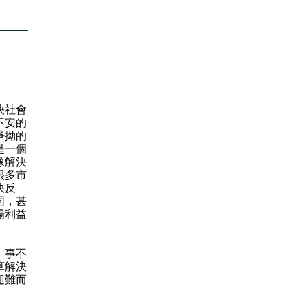
決社會
不安的
爭拗的
是一個
像解決
很多市
決反
同，甚
場利益
，事不
算解決
迎難而