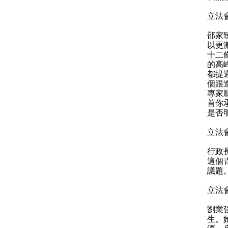
立法
邵家
以更
十二
的高
都提
個跟
專家
首你
是否
立法
行政
這個
議題
立法
劉業
生。