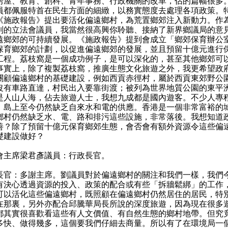
房屋、教育、創科、青年事務、行政機關的改革，佔的篇幅很多
員都佩服特首在民生方面的細緻，以務實態度去處理各項政策。
《施政報告》提出要活化偏遠鄉村，為荒置鄉郊注入新動力。作
別的立法會議員，我當然很高興你聆聽、接納了新界鄉議局的意
遠鄉郊的可持續發展。《施政報告》提到會成立「鄉郊保育辦公
保育鄉郊的計劃，以促進偏遠鄉郊的發展，並且預留十億元進行
工程。荔枝窩是一個成功例子，是可以深化的，甚至其他鄉郊可
事實上，除了複製荔枝窩，推廣生態文化旅遊之外，我更希望政
關顧偏遠鄉村的基礎建設，例如西貢赤徑村，屬於西貢東郊野公
沒有車路直達，村民出入要靠街渡；被列為世界地質公園的東平
是人山人海，佔去旅遊人士，我想九成都是國內遊客。不少人專
，島上至今仍然缺乏自來水和電的供應。香港是一個非常富裕的
鄉村仍然缺乏水、電、路和排污這些設施，非常落後。我想知道
善？除了預留十億元保育鄉郊生態，會否會有額外資源令這些偏
礎建設做好？
會主席梁君彥議員：行政長官。
長官：多謝主席。劉議員對於偏遠鄉村的關注和我們一樣，我們
有決心透過資源的投入、政策的配合或有些「拆牆鬆綁」的工作
可以活化這些偏遠鄉村，既照顧在偏遠鄉村仍然居住的居民，特
在那裏，另外亦配合邱騰華局長所說的深度旅遊，因為現在很多
都其實很喜歡看這些有人文價值、有自然生態的鄉村地帶。但究
多快、做得幾多，這個要我們仔細去商量。所以有了在環境局一