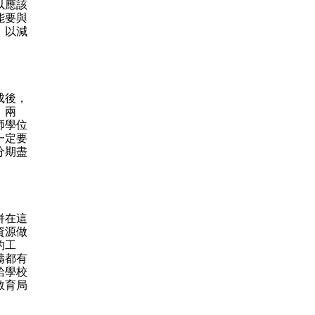
以應該
能要與
，以減
成後，
、兩
師學位
一定要
分期盡
併在這
資源做
的工
疇都有
給學校
教育局