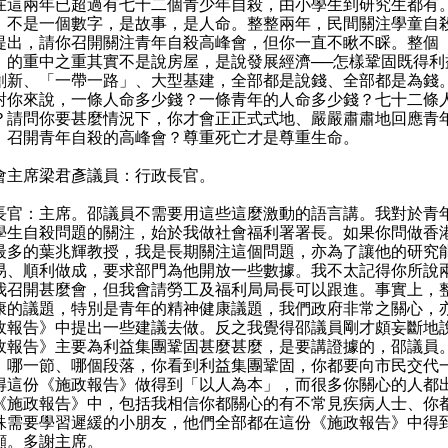
在這兩年已超過有七十二個青少年自殺，由小學生到研究生都有
，不是一個數字，是故事，是人命。整整兩年，民間關注學童自
提出，請你召開關注青年自殺高峰會，但你一直不瞅不睬。整個
》的重中之重其實不是說房屋，是說發展經濟──怎樣鞏固既得利
創新、「一帶一路」、大型基建，全部都是說錢、全部都是為錢
對你來說，一條人命多少錢？一條青年的人命多少錢？七十二條
？請問你要甚麼情況下，你才會正正式式地、嚴嚴肅肅地回應青
，召開青年自殺的高峰會？尊重死亡才是尊重生命。
會主席梁君彥議員：行政長官。
長官：主席。邵議員不需要用這些這麼激動的語言講。我對於青
學生自殺問題的關注，始於我做社會福利署署長。如果你問做香
最多的葉兆輝教授，我是長期關注這個問題，亦為了讓他的研究
易、順利做成，要求部門為他開放一些數據。我不太記得你所說
我召開甚麼會，但我會請勞工及福利局局長可以跟進。事實上，
康的議題，特別是青年的精神健康議題，我們政府非常之關心，
政報告》中提出一些建議去做。反之我覺得邵議員剛才頗妄斷地
政報告》主要為利益集團鞏固甚麼甚麼，是要講證據的，邵議員
、哪一節、哪個段落，你看到利益集團鞏固，你都要向市民交代
得這份《施政報告》做得到「以人為本」，而很多你關心的人都
《施政報告》中，包括我相信你都關心的有不常見疾病人士、你
殊需要學習遲緩的小朋友，他們全部都在這份《施政報告》中得
顧。多謝主席。