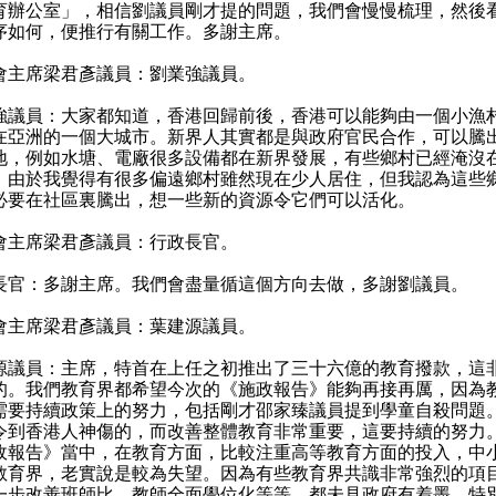
育辦公室」，相信劉議員剛才提的問題，我們會慢慢梳理，然後
序如何，便推行有關工作。多謝主席。
會主席梁君彥議員：劉業強議員。
強議員：大家都知道，香港回歸前後，香港可以能夠由一個小漁
在亞洲的一個大城市。新界人其實都是與政府官民合作，可以騰
地，例如水塘、電廠很多設備都在新界發展，有些鄉村已經淹沒
。由於我覺得有很多偏遠鄉村雖然現在少人居住，但我認為這些
必要在社區裏騰出，想一些新的資源令它們可以活化。
會主席梁君彥議員：行政長官。
長官：多謝主席。我們會盡量循這個方向去做，多謝劉議員。
會主席梁君彥議員：葉建源議員。
源議員：主席，特首在上任之初推出了三十六億的教育撥款，這
的。我們教育界都希望今次的《施政報告》能夠再接再厲，因為
需要持續政策上的努力，包括剛才邵家臻議員提到學童自殺問題
令到香港人神傷的，而改善整體教育非常重要，這要持續的努力
政報告》當中，在教育方面，比較注重高等教育方面的投入，中
教育界，老實說是較為失望。因為有些教育界共識非常強烈的項
一步改善班師比、教師全面學位化等等，都未見政府有着墨，特