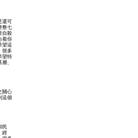
是還可
整整七
童自殺
向着你
希望這
、很多
希望特
基層、
之關心
到這個
和民
，經