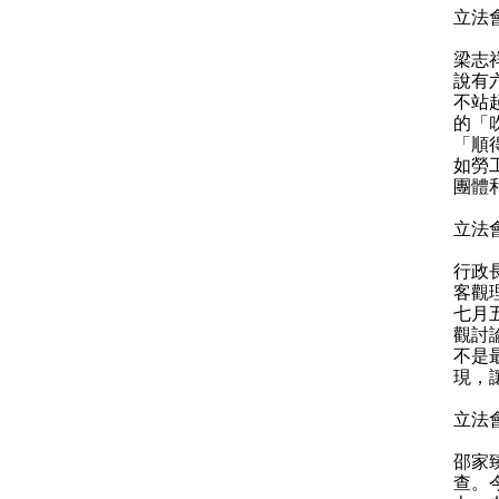
立法
梁志
說有
不站
的「
「順
如勞
團體
立法
行政
客觀
七月
觀討
不是
現，
立法
邵家
查。