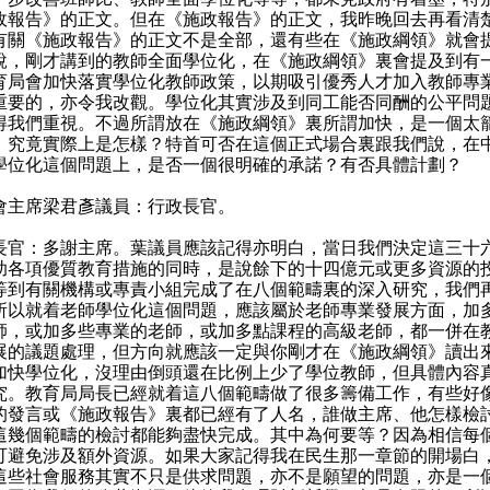
政報告》的正文。但在《施政報告》的正文，我昨晚回去再看清
有關《施政報告》的正文不是全部，還有些在《施政綱領》就會
說，剛才講到的教師全面學位化，在《施政綱領》裏會提及到有
育局會加快落實學位化教師政策，以期吸引優秀人才加入教師專
重要的，亦令我改觀。學位化其實涉及到同工能否同酬的公平問
得我們重視。不過所謂放在《施政綱領》裏所謂加快，是一個太
。究竟實際上是怎樣？特首可否在這個正式場合裏跟我們說，在
學位化這個問題上，是否一個很明確的承諾？有否具體計劃？
會主席梁君彥議員：行政長官。
長官：多謝主席。葉議員應該記得亦明白，當日我們決定這三十
助各項優質教育措施的同時，是說餘下的十四億元或更多資源的
等到有關機構或專責小組完成了在八個範疇裏的深入研究，我們
所以就着老師學位化這個問題，應該屬於老師專業發展方面，加
師，或加多些專業的老師，或加多點課程的高級老師，都一併在
展的議題處理，但方向就應該一定與你剛才在《施政綱領》讀出
加快學位化，沒理由倒頭還在比例上少了學位教師，但具體內容
究。教育局局長已經就着這八個範疇做了很多籌備工作，有些好
的發言或《施政報告》裏都已經有了人名，誰做主席、他怎樣檢
這幾個範疇的檢討都能夠盡快完成。其中為何要等？因為相信每
可避免涉及額外資源。如果大家記得我在民生那一章節的開場白
這些社會服務其實不只是供求問題，亦不是願望的問題，亦是一