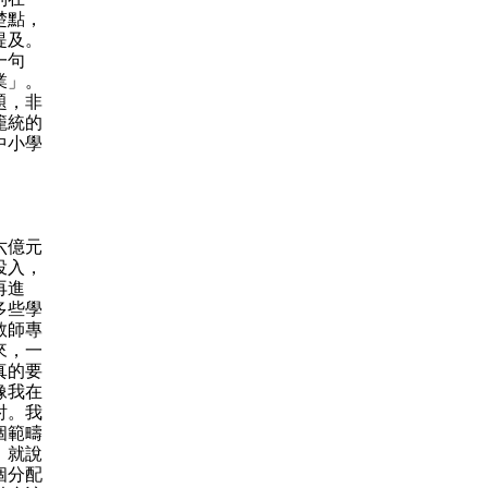
楚點，
提及。
一句
業」。
題，非
籠統的
中小學
六億元
投入，
再進
多些學
教師專
來，一
真的要
像我在
討。我
個範疇
，就說
個分配