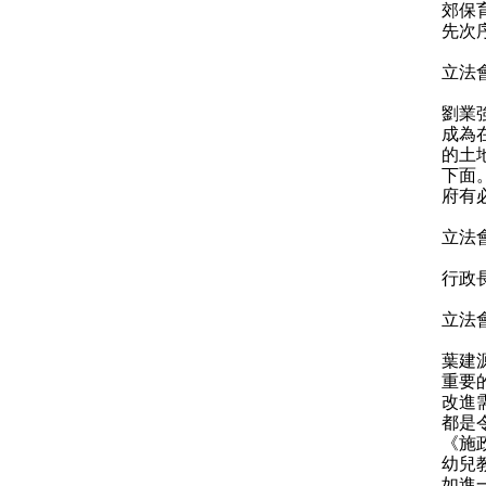
郊保
先次
立法
劉業
成為
的土
下面
府有
立法
行政
立法
葉建
重要
改進
都是
《施
幼兒
如進