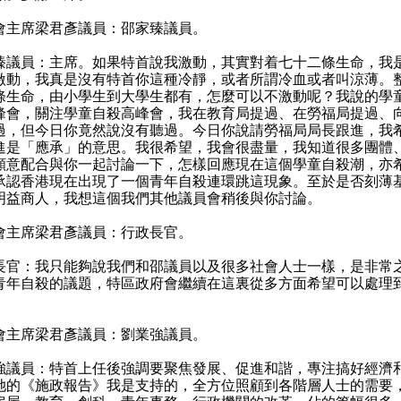
會主席梁君彥議員：邵家臻議員。
臻議員：主席。如果特首說我激動，其實對着七十二條生命，我
激動，我真是沒有特首你這種冷靜，或者所謂冷血或者叫涼薄。
條生命，由小學生到大學生都有，怎麼可以不激動呢？我說的學
峰會，關注學童自殺高峰會，我在教育局提過、在勞福局提過、
過，但今日你竟然說沒有聽過。今日你說請勞福局局長跟進，我
進是「應承」的意思。我很希望，我會很盡量，我知道很多團體
願意配合與你一起討論一下，怎樣回應現在這個學童自殺潮，亦
承認香港現在出現了一個青年自殺連環跳這現象。至於是否刻薄
明益商人，我想這個我們其他議員會稍後與你討論。
會主席梁君彥議員：行政長官。
長官：我只能夠說我們和邵議員以及很多社會人士一樣，是非常
青年自殺的議題，特區政府會繼續在這裏從多方面希望可以處理
。
會主席梁君彥議員：劉業強議員。
強議員：特首上任後強調要聚焦發展、促進和諧，專注搞好經濟
她的《施政報告》我是支持的，全方位照顧到各階層人士的需要