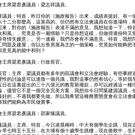
會主席梁君彥議員：梁志祥議員。
祥議員：特首，昨日你的《施政報告》出來，成績表挺好。有一
六十二分那麼高，這算高的。但仍然有立法會議員在你進場時，
起來，對你的《施政報告》表達不滿的意見。我想知道一下，特
吹和風」，究竟是否一廂情願？只是你想這樣，但做得過份時又
得哥情失嫂意」。另一邊廂，我們亦會有不滿意見。特首，我想
工問題及建屋，你以出售房屋為主的一個策略，究竟如何能夠把
和意見真的能中和到？
會主席梁君彥議員：行政長官。
長官：主席，梁議員都有多年的區議會和立法會經驗，有些事經
理性的討論是可以達致一個共識，我對這事仍然有信心，等於我
五日在這裏提出的三十六億元的教育新撥款，亦可以經過這一種
論，儘管它不是一個完全完美方案，我想你今日問葉建源議員，
最好的，不過我都要先做。所以我希望這種務實態度會在立法會
讓我們能夠為市民做實事。
會主席梁君彥議員：邵家臻議員。
臻議員：主席。特首，今日凌晨兩時，中大有個學生企跳，現在
今早七時五十五分，在大埔有個十歲學生跳樓，現在搶救中，生