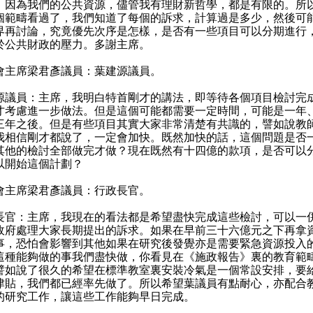
，因為我們的公共資源，儘管我有理財新哲學，都是有限的。所
個範疇看過了，我們知道了每個的訴求，計算過是多少，然後可
界再討論，究竟優先次序是怎樣，是否有一些項目可以分期進行
於公共財政的壓力。多謝主席。
會主席梁君彥議員：葉建源議員。
源議員：主席，我明白特首剛才的講法，即等待各個項目檢討完
才考慮進一步做法。但是這個可能都需要一定時間，可能是一年
三年之後。但是有些項目其實大家非常清楚有共識的，譬如說教
我相信剛才都說了，一定會加快。既然加快的話，這個問題是否
其他的檢討全部做完才做？現在既然有十四億的款項，是否可以
以開始這個計劃？
會主席梁君彥議員：行政長官。
長官：主席，我現在的看法都是希望盡快完成這些檢討，可以一
政府處理大家長期提出的訴求。如果在早前三十六億元之下再拿
事，恐怕會影響到其他如果在研究後發覺亦是需要緊急資源投入
這種能夠做的事我們盡快做，你看見在《施政報告》裏的教育範
譬如說了很久的希望在標準教室裏安裝冷氣是一個常設安排，要
津貼，我們都已經率先做了。所以希望葉議員有點耐心，亦配合
的研究工作，讓這些工作能夠早日完成。