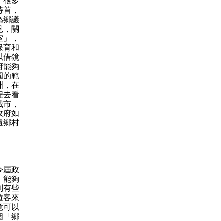
。很多
特首，
為鄉議
見，關
室」，
保育和
以借鏡
府能夠
園的範
洲，在
程去看
城市，
政府如
遠鄉村
今屆政
，能夠
別有些
遊客來
竟可以
個「鄉