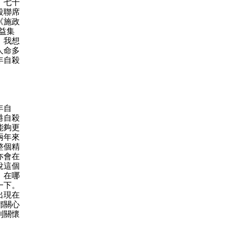
。七十
殺聯席
《施政
益集
。我想
人命多
年自殺
年自
港自殺
能夠更
兩年來
整個精
亦會在
說這個
。在哪
一下。
出現在
都關心
到關懷