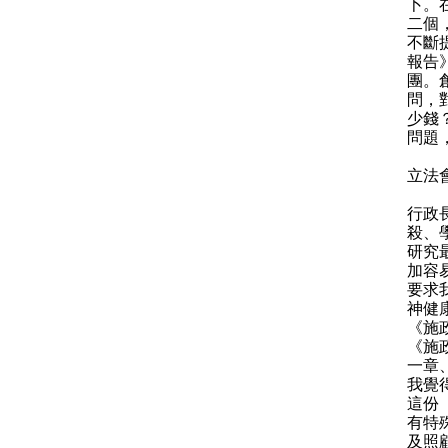
卜。
二個
不斷
報告
團。
問，
少錢
問題
立法
行政
殺、
研究
加容
要求
神健
《施
《施
一章
我覺
這份
有特
及照