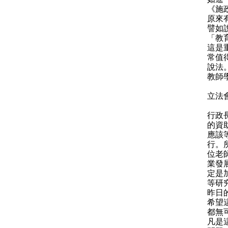
《施
原來
譬如
「教
這是
常值
說法
教師
立法
行政
的資
應該
行。
位老
業發
定是
等研
昨日
希望
都無
凡是