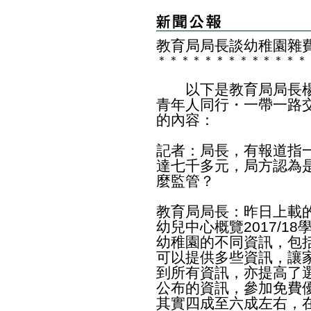
教育局局長談幼稚園雜
＊
＊
＊
＊
＊
＊
＊
＊
＊
＊
＊
＊
＊
以下是教育局局長楊
青年人同行・一帶一路
的內容：
記者：局長，有報道指
達七千多元，局方認為
麼監管？
教育局局長：昨日上載
幼兒中心概覽2017/1
幼稚園的不同資訊，包
可以提供多些資訊，讓
到所有資訊，亦提高了
公布的資訊，參加免費
其實四成至六成左右，