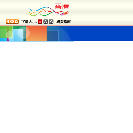
|
字型大小:
|
網頁指南