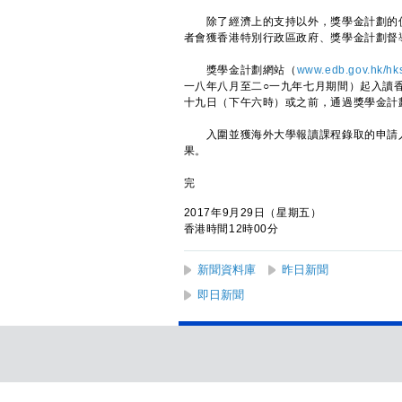
除了經濟上的支持以外，獎學金計劃的價
者會獲香港特別行政區政府、獎學金計劃督
獎學金計劃網站（
www.edb.gov.hk/hk
一八年八月至二○一九年七月期間）起入讀
十九日（下午六時）或之前，通過獎學金計
入圍並獲海外大學報讀課程錄取的申請人
果。
完
2017年9月29日（星期五）
香港時間12時00分
新聞資料庫
昨日新聞
即日新聞