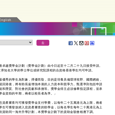
卓越獎學金計劃（獎學金計劃）由今日起至十二月二十九日接受申請。
世界知名大學的學士學位或研究院課程的合資格香港學生均可申請。
優秀的學生為對象，擇優而取，目的是培養具備環球視野、國際網絡，
成回港後，將有助長遠增強本港的人力資本和競爭力。甄選準則包括申請
能和潛質、對社會的貢獻和承擔等。獎學金得主必須修畢指定課程，並承
學金資助的年期，兩者以較長者為準。」
資產審查均可獲發獎學金支付學費，以每年二十五萬港元為上限，兩者
學生可獲發放經入息資產審查的助學金，以每名學生每年二十萬港元為上
劃資助同一海外升學計劃，本獎學金計劃下的資助金額會相應下調。