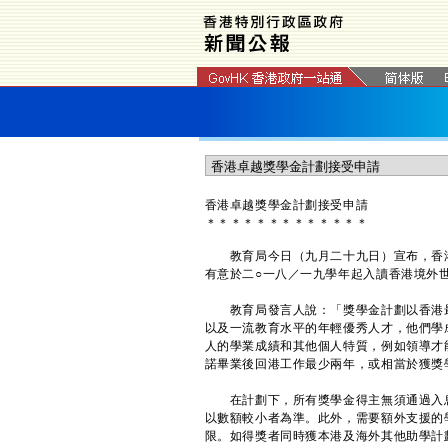
香港卓越獎學金計劃接受申請
＊
＊
＊
＊
＊
＊
＊
＊
＊
＊
＊
＊
＊
教育局今日（九月二十九日）宣布，香港
有意於二○一八／一九學年起入讀香港境外
教育局發言人說：「獎學金計劃以香港最
以及一流教育水平的年輕優秀人才，他們學
人的學業成績和其他個人特質，例如領導才
諾畢業後回港工作最少兩年，或相當於獲獎
在計劃下，所有獎學金得主無須通過入息
以數額較小者為準。此外，需要額外支援的
限。如得獎者同時獲本港及海外其他助學計