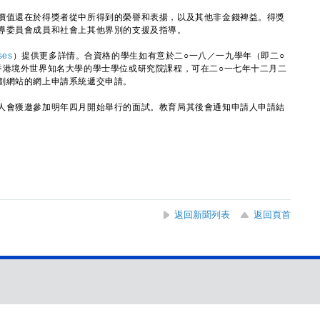
值還在於得獎者從中所得到的榮譽和表揚，以及其他非金錢裨益。得獎
導委員會成員和社會上其他界別的支援及指導。
ses
）提供更多詳情。合資格的學生如有意於二○一八／一九學年（即二○
香港境外世界知名大學的學士學位或研究院課程，可在二○一七年十二月二
劃網站的網上申請系統遞交申請。
會獲邀參加明年四月開始舉行的面試。教育局其後會通知申請人申請結
返回新聞列表
返回頁首