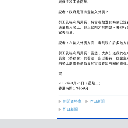
與僱主和工會商量。
記者：政府是否有意輸入外勞？
勞工及福利局局長：特首在競選的時候已說
適量輸入勞工。但正如剛才的問題－哪些行
家去商量。
記者：在輸入外勞方面，看到現在許多地方
勞工及福利局局長：當然，大家知道我們在
員會（勞顧會）的看法，所以要待一些僱主
的勞工處處長是負責的官員作出有關的審批
完
2017年9月26日（星期二）
香港時間17時59分
新聞資料庫
昨日新聞
即日新聞