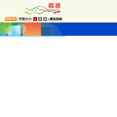
|
字型大小:
|
網頁指南