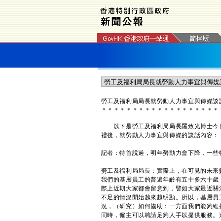
勞工及福利局局長就勞動人力事宜與傳媒談
＊
＊
＊
＊
＊
＊
＊
＊
＊
＊
＊
＊
＊
＊
＊
＊
＊
＊
＊
以下是勞工及福利局局長羅致光博士今日
禮後，就勞動人力事宜與傳媒的談話內容：
記者：特首說過，明年勞動力會下降，一些
勞工及福利局局長：實際上，在可見的未來
我們的基層員工的普遍年齡有五十多六十歲
際上近期大家都會留意到，譬如大家最近關
不足的情況開始越來越明顯。所以，基層員
況，（研究）如何協助：一方面我們能夠維
同時，僱主可以聘請足夠人手以提供服務。