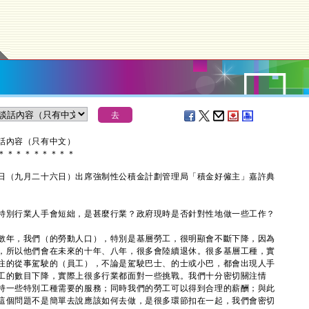
話內容（只有中文）
＊
＊
＊
＊
＊
＊
＊
＊
＊
（九月二十六日）出席強制性公積金計劃管理局「積金好僱主」嘉許典
特別行業人手會短絀，是甚麼行業？政府現時是否針對性地做一些工作？
數年，我們（的勞動人口），特別是基層勞工，很明顯會不斷下降，因為
，所以他們會在未來的十年、八年，很多會陸續退休。很多基層工種，實
注的從事駕駛的（員工），不論是駕駛巴士、的士或小巴，都會出現人手
工的數目下降，實際上很多行業都面對一些挑戰。我們十分密切關注情
持一些特別工種需要的服務；同時我們的勞工可以得到合理的薪酬；與此
這個問題不是簡單去說應該如何去做，是很多環節扣在一起，我們會密切