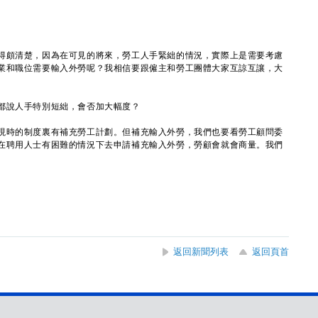
得頗清楚，因為在可見的將來，勞工人手緊絀的情況，實際上是需要考慮
業和職位需要輸入外勞呢？我相信要跟僱主和勞工團體大家互諒互讓，大
都說人手特別短絀，會否加大幅度？
現時的制度裏有補充勞工計劃。但補充輸入外勞，我們也要看勞工顧問委
在聘用人士有困難的情況下去申請補充輸入外勞，勞顧會就會商量。我們
。
返回新聞列表
返回頁首