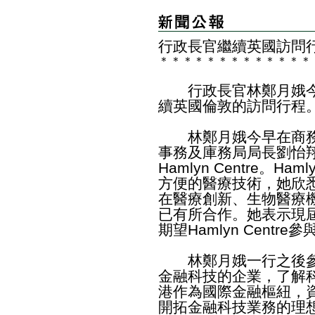
行政長官繼續英國訪問
＊
＊
＊
＊
＊
＊
＊
＊
＊
＊
＊
＊
＊
行政長官林鄭月娥今
續英國倫敦的訪問行程
林鄭月娥今早在商務
事務及庫務局局長劉怡
Hamlyn Centre。H
方便的醫療技術，她欣悉Ha
在醫療創新、生物醫療
已有所合作。她表示現
期望Hamlyn Cent
林鄭月娥一行之後參
金融科技的企業，了解
港作為國際金融樞紐，
開拓金融科技業務的理