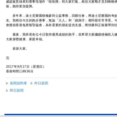
威超級英雄來到賽事現場作「啦啦隊」和大家打氣，相信大家剛才見到蜘蛛
振，跑得更加盡興。
多年來，迪士尼樂園積極參與公益事務，回饋社會，將迪士尼樂園的奇妙
友。我相信今次的跑步賽事，無論「大人」和「細路仔」都同樣非常享受。
會撥捐香港兔唇裂顎協會，為有需要的朋友提供支援，將快樂和正能量帶到
最後，我恭喜各位今日取得優異成績的跑手，並希望大家繼續積極投入健
大家身體健康、家庭幸福。
多謝大家。
完
2017年9月17日（星期日）
香港時間11時36分
新聞資料庫
昨日新聞
即日新聞