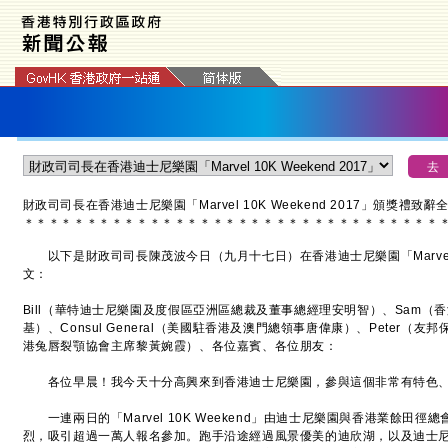
財政司司長在香港迪士尼樂園「
Marvel 10K Weekend 2017
」頒獎禮致辭
＊
＊
＊
＊
＊
＊
＊
＊
＊
＊
＊
＊
＊
＊
＊
＊
＊
＊
＊
＊
＊
＊
＊
＊
＊
＊
＊
＊
＊
＊
＊
＊
＊
以下是財政司司長陳茂波今日（九月十七日）在香港迪士尼樂園「Marvel 10K
文：
Bill（華特迪士尼樂園及度假區亞洲區總裁及董事總經理安明智）、Sam（
基）、Consul General（美國駐香港及澳門總領事唐偉康）、Peter（
港兔唇裂顎協會主席黎黃婉霞）、各位嘉賓、各位朋友：
各位早晨！我今天十分高興來到香港迪士尼樂園，參與這個非常有特色、
一連兩日的「Marvel 10K Weekend」由迪士尼樂園與香港業餘田
烈，吸引超過一萬人報名參加。跑手沿途經過風景優美的迪欣湖，以及迪士