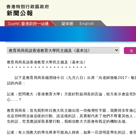
教育局局長談香港教育大學民主牆及《基本法》
＊
＊
＊
＊
＊
＊
＊
＊
＊
＊
＊
＊
＊
＊
＊
＊
＊
＊
＊
＊
＊
以下是教育局局長楊潤雄今日（九月八日）出席「向老師致敬2017－敬
話的內容：
記者：想問教大（香港教育大學）方面針對副局長的言論，校方表示會追究
心……？
教育局局長：首先我對昨日教大民主牆出現一些侮辱性字眼，我覺得非常痛
在這些時間去做這樣的行動、說這樣的話，其實都代表了他們不尊重其他人
生的話，究竟應該採取甚麼行動，我相信教大方面會有既定的機制去做。
記者：有人指教大的學生將來可能為人師表，如果一旦證明是學生的話，會