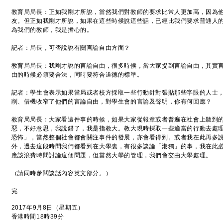
教育局局長：正如我剛才所說，當然我們對教師的要求比常人更加高，因為
友。但正如我剛才所說，如果在這些時候說這些話，已經比我們要求普通人
為我們的教師，我是擔心的。
記者：局長，可否說說有關言論自由方面？
教育局局長：我剛才說的言論自由，很多時候，當大家提到言論自由，其實
由的時候必須要合法，同時要符合道德的標準。
記者：學生會表示如果當局或者校方採取一些行動針對張貼那些字眼的人士
削、借機收窄了他們的言論自由，對學生會的言論及聲明，你有何回應？
教育局局長：大家看這件事的時候，如果大家從報章或者普遍在社會上聽到
惡，不好意思，我說錯了，我是指教大。教大現時採取一些適當的行動去處
恐怖」，當然整個社會都會關注事件的發展，亦會看得到。或者我在此再多
外，過去這段時間我們都看到在大學裏，有很多談論「港獨」的事，我在此
應該浪費時間討論這個問題，但當然大學的管理，我們會交由大學處理。
（請同時參閱談話內容英文部分。）
完
2017年9月8日（星期五）
香港時間18時39分