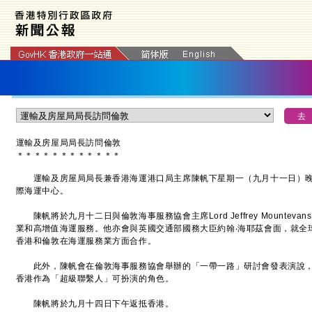
運輸及房屋局局長訪問倫敦
＊
＊
＊
＊
＊
＊
＊
＊
＊
＊
＊
＊
運輸及房屋局局長兼香港海運港口局主席陳帆下星期一（九月十一日）晚
際海運中心。
陳帆將於九月十二日與倫敦海事服務協會主席Lord Jeffrey Mounte
業和高增值海運服務。他亦會與英國交通部國務大臣約翰‧海耶茲會面，就全
香港和倫敦在海運服務業方面合作。
此外，陳帆會在倫敦海事服務協會舉辦的「一帶一路」研討會發表演說，
香港作為「超級聯繫人」可扮演的角色。
陳帆將於九月十四日下午返抵香港。