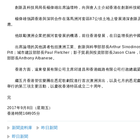
創新及科技局局長楊偉雄出席論壇時，向與會人士介紹香港在創新科技範
楊偉雄強調香港與深圳合作在落馬洲河套區87公頃土地上發展港深創新
應。
他鼓勵澳洲企業把握河套發展的機遇，前往香港發展，在日益增長的中國
出席論壇的其他講者包括澳洲工業、創新與科學部部長Arthur Sinodino
Pitt；城市建設部部長Paul Fletcher；影子貿易與投資部部長Jason C
部部長Anthony Albanese。
香港方面，遠東發展有限公司主席邱達昌和香港鐵路有限公司行政總裁梁
繼五月香港管弦樂團在悉尼歌劇院進行首次澳洲演出，以及七月的悉尼慶
舉行的第三項主要活動，以慶祝香港特區成立二十周年。
完
2017年9月8日（星期五）
香港時間16時05分
新聞資料庫
昨日新聞
即日新聞