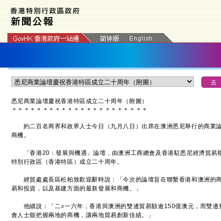
悉尼商業論壇慶祝香港特區成立二十周年（附圖）
＊
＊
＊
＊
＊
＊
＊
＊
＊
＊
＊
＊
＊
＊
＊
＊
＊
＊
＊
＊
＊
＊
約二百名商界和政界人士今日（九月八日）出席在澳洲悉尼舉行的商業
商機。
「香港20：發展與機遇」論壇，由澳洲工商總會及香港駐悉尼經濟貿易
特別行政區（香港特區）成立二十周年。
經貿處處長區松柏致歡迎辭時說：「今次的論壇旨在聯繫香港和澳洲的商
易和投資，以及基建方面的最新發展和商機。」
他續說：「二○一六年，香港與澳洲的雙邊貿易額逾150億澳元，而雙邊投資
會人士能把握兩地的商機，讓兩地貿易創新佳績。」