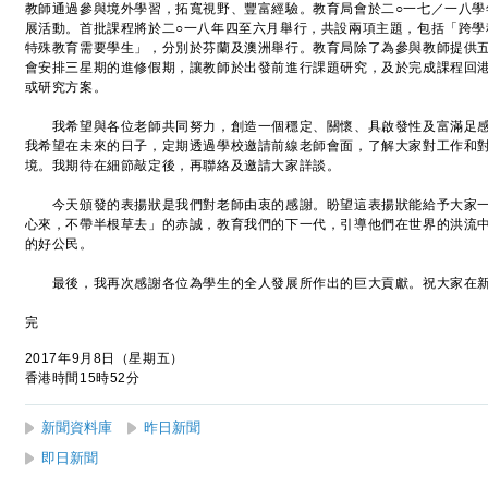
教師通過參與境外學習，拓寬視野、豐富經驗。教育局會於二○一七／一八學年開展
展活動。首批課程將於二○一八年四至六月舉行，共設兩項主題，包括「跨學
特殊教育需要學生」，分別於芬蘭及澳洲舉行。教育局除了為參與教師提供
會安排三星期的進修假期，讓教師於出發前進行課題研究，及於完成課程回
或研究方案。
我希望與各位老師共同努力，創造一個穩定、關懷、具啟發性及富滿足感
我希望在未來的日子，定期透過學校邀請前線老師會面，了解大家對工作和
境。我期待在細節敲定後，再聯絡及邀請大家詳談。
今天頒發的表揚狀是我們對老師由衷的感謝。盼望這表揚狀能給予大家一
心來，不帶半根草去」的赤誠，教育我們的下一代，引導他們在世界的洪流
的好公民。
最後，我再次感謝各位為學生的全人發展所作出的巨大貢獻。祝大家在新
完
2017年9月8日（星期五）
香港時間15時52分
新聞資料庫
昨日新聞
即日新聞