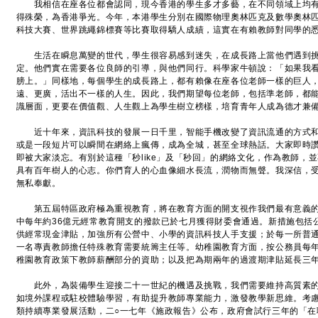
我相信在座各位都會認同，現今香港的學生多才多藝，在不同領域上均有
得殊榮，為香港爭光。今年，本港學生分別在國際物理奧林匹克及數學奧林
科技大賽、世界跳繩錦標賽等比賽取得驕人成績，這實在有賴教師對同學的
生活在瞬息萬變的世代，學生很容易感到迷失，在成長路上當他們遇到挑
定。他們實在需要各位良師的引導，與他們同行。科學家牛頓說：「如果我
膀上。」同樣地，每個學生的成長路上，都有賴像在座各位老師一樣的巨人
遠、更廣，活出不一樣的人生。因此，我們期望每位老師，包括準老師，都
識層面，更要在價值觀、人生觀上為學生樹立榜樣，培育青年人成為德才兼
近十年來，資訊科技的發展一日千里，智能手機改變了資訊流通的方式和
或是一段短片可以瞬間在網絡上瘋傳，成為全城，甚至全球熱話。大家即時
即被大家淡忘。有別於這種「秒like」及「秒回」的網絡文化，作為教師，
具有百年樹人的心志。你們育人的心血像細水長流，潤物而無聲。我深信，
無私奉獻。
第五屆特區政府極為重視教育，將在教育方面的開支視作我們最有意義的
中每年約36億元經常教育開支的撥款已於七月獲得財委會通過。新措施包括公
供經常現金津貼，加強所有公營中、小學的資訊科技人手支援；於每一所普
一名專責教師擔任特殊教育需要統籌主任等。幼稚園教育方面，按公務員每
稚園教育政策下教師薪酬部分的資助；以及把為期兩年的過渡期津貼延長三
此外，為裝備學生迎接二十一世紀的機遇及挑戰，我們需要維持高質素的
如境外課程或駐校體驗學習，有助提升教師專業能力，激發教學新思維。考
類持續專業發展活動，二○一七年《施政報告》公布，政府會試行三年的「在