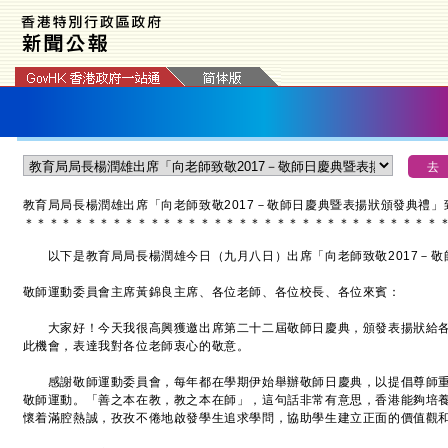
教育局局長楊潤雄出席「向老師致敬2017－敬師日慶典暨表揚狀頒發典禮」
＊
＊
＊
＊
＊
＊
＊
＊
＊
＊
＊
＊
＊
＊
＊
＊
＊
＊
＊
＊
＊
＊
＊
＊
＊
＊
＊
＊
＊
＊
＊
＊
＊
以下是教育局局長楊潤雄今日（九月八日）出席「向老師致敬2017－敬
敬師運動委員會主席黃錦良主席、各位老師、各位校長、各位來賓：
大家好！今天我很高興獲邀出席第二十二屆敬師日慶典，頒發表揚狀給各
此機會，表達我對各位老師衷心的敬意。
感謝敬師運動委員會，每年都在學期伊始舉辦敬師日慶典，以提倡尊師重
敬師運動。「善之本在教，教之本在師」，這句話非常有意思，香港能夠培
懷着滿腔熱誠，孜孜不倦地啟發學生追求學問，協助學生建立正面的價值觀