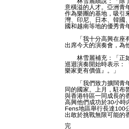
林雪麗續說：「除了
意橫溢的人才。亞洲青
作為樂團的基地，吸引
灣、印尼、日本、韓國
國和越南等地的優秀青
「我十分高興在座有
出席今天的演奏會，為
林雪麗補充：「正如
巡迴演奏開始時表示：
樂家更有價值』。」
「我們致力擴闊青年
同的國家。上月，駐布魯
與香港特區一同成長的
高興他們成功於30小時
Fens地區舉行長達1
出敢於挑戰無限可能的
完