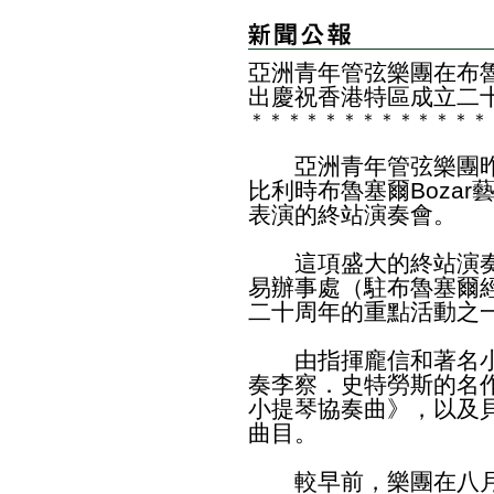
亞洲青年管弦樂團在布
出慶祝香港特區成立二
＊
＊
＊
＊
＊
＊
＊
＊
＊
＊
＊
＊
＊
亞洲青年管弦樂團昨
比利時布魯塞爾Boza
表演的終站演奏會。
這項盛大的終站演奏
易辦事處（駐布魯塞爾
二十周年的重點活動之
由指揮龐信和著名小
奏李察．史特勞斯的名
小提琴協奏曲》，以及
曲目。
較早前，樂團在八月