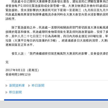
民政處今日已聯同大澳鄉事委員會發出通告，通知居民仁濟醫院董事局已
者發放每戶2,000元緊急援助或全新雪櫃一個。大澳文物酒店亦會向65歲或以
緊急援助。受水浸影響的大澳居民可於下星期一至星期三（九月四日至九月
民政處及離島寮屋管制辦事處職員亦會同時在大澳大會堂向受水浸影響的居
請程序。
除了緊急援助之外，民政處一直聯同相關政府部門密切跟進大澳在颱風過
損壞的電器和傢俬，民政處聯同食物環境衞生署及得到路政署協助，安排了
作，其中八月二十七日至三十日為高峰期，四日內共移走接近160噸垃圾，單
垃圾（大澳平日每日的垃圾量約6.5噸）。經過連續多日大規模的清理，大
逐漸回落至正常水平。
發言人說：「我們會繼續密切留意颱風對大澳居民的影響，並會提供適切
完
2017年9月1日（星期五）
香港時間18時12分
新聞資料庫
昨日新聞
即日新聞