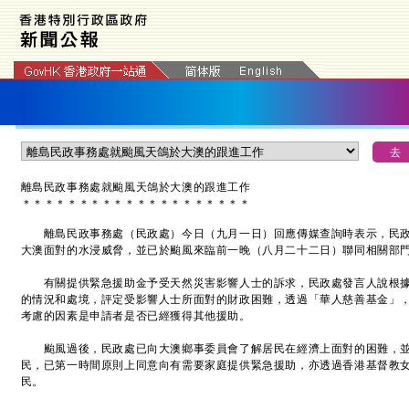
離島民政事務處就颱風天鴿於大澳的跟進工作
＊
＊
＊
＊
＊
＊
＊
＊
＊
＊
＊
＊
＊
＊
＊
＊
＊
＊
＊
＊
離島民政事務處（民政處）今日（九月一日）回應傳媒查詢時表示，民政
大澳面對的水浸威脅，並已於颱風來臨前一晚（八月二十二日）聯同相關部
有關提供緊急援助金予受天然災害影響人士的訴求，民政處發言人說根據
的情況和處境，評定受影響人士所面對的財政困難，透過「華人慈善基金」
考慮的因素是申請者是否已經獲得其他援助。
颱風過後，民政處已向大澳鄉事委員會了解居民在經濟上面對的困難，並
民，已第一時間原則上同意向有需要家庭提供緊急援助，亦透過香港基督教
民。