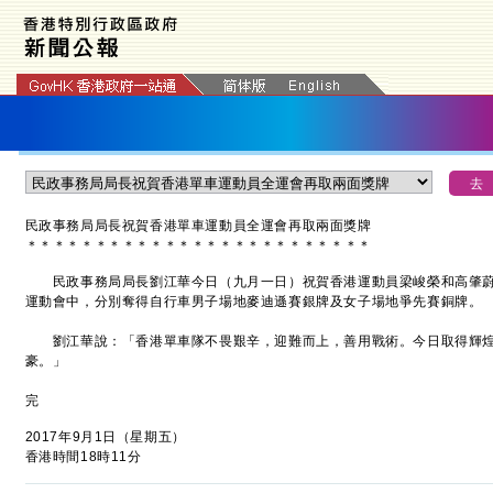
民政事務局局長祝賀香港單車運動員全運會再取兩面獎牌
＊
＊
＊
＊
＊
＊
＊
＊
＊
＊
＊
＊
＊
＊
＊
＊
＊
＊
＊
＊
＊
＊
＊
＊
＊
民政事務局局長劉江華今日（九月一日）祝賀香港運動員梁峻榮和高肇蔚
運動會中，分別奪得自行車男子場地麥迪遜賽銀牌及女子場地爭先賽銅牌。
劉江華說：「香港單車隊不畏艱辛，迎難而上，善用戰術。今日取得輝煌
豪。」
完
2017年9月1日（星期五）
香港時間18時11分