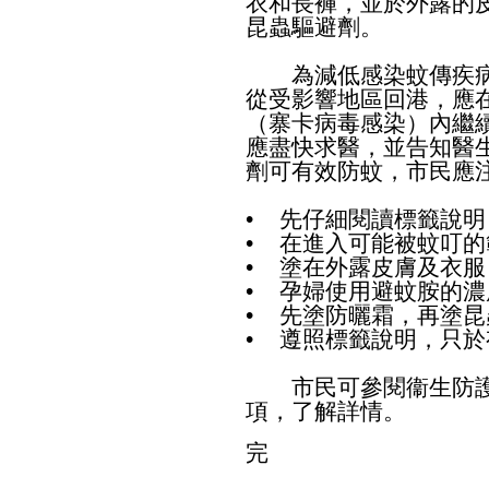
衣和長褲，並於外露的
昆蟲驅避劑。
為減低感染蚊傳疾病
從受影響地區回港，應在
（寨卡病毒感染）內繼
應盡快求醫，並告知醫
劑可有效防蚊，市民應
• 先仔細閱讀標籤說明
• 在進入可能被蚊叮
• 塗在外露皮膚及衣服
• 孕婦使用避蚊胺的濃
• 先塗防曬霜，再塗
• 遵照標籤說明，只
市民可參閱衞生防護
項
，了解詳情。
完