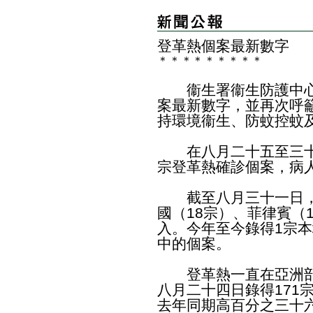
登革熱個案最新數字
＊
＊
＊
＊
＊
＊
＊
＊
＊
衞生署衞生防護中心
案最新數字，並再次呼
持環境衞生、防蚊控蚊
在八月二十五至三十
宗登革熱確診個案，病
截至八月三十一日，今
國（18宗）、菲律賓（
入。今年至今錄得1宗
中的個案。
登革熱一直在亞洲部
八月二十四日錄得171
去年同期高百分之三十