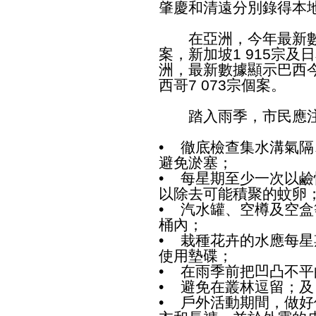
肇慶和清遠分別錄得本
在亞洲，今年最新數字
案，新加坡1 915宗及
洲，最新數據顯示巴西今年
西哥7 073宗個案。
踏入雨季，市民應注
• 徹底檢查集水溝氣
避免淤塞；
• 每星期至少一次以
以除去可能積聚的蚊卵
• 汽水罐、空樽及空
桶內；
• 栽種花卉的水應每
使用墊碟；
• 在雨季前把凹凸不
• 避免在叢林逗留；及
• 戶外活動期間，做