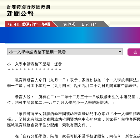
小一入學申請表格下星期一派發
＊
＊
＊
＊
＊
＊
＊
＊
＊
＊
＊
＊
＊
＊
教育局發言人今日（九月一日）表示，家長如欲按「小一入學統籌辦法」
學一年級，可由下星期一（九月四日）起至九月二十九日期間索取申請表格
發言人說：「所有在二○一二年十二月三十一日或以前出生的本港兒童，
位，均可申請參加二○一八年九月入學的小一入學統籌辦法。」
「家長可向子女就讀的幼稚園或幼稚園暨幼兒中心索取『小一入學申請表
張』。至於未有就讀幼稚園或幼稚園暨幼兒中心的兒童，其家長可前往各區
區域教育服務處及學位分配組，索取有關文件。」
在「自行分配學位」階段，家長可以不受學校網限制，向任何一所官立或