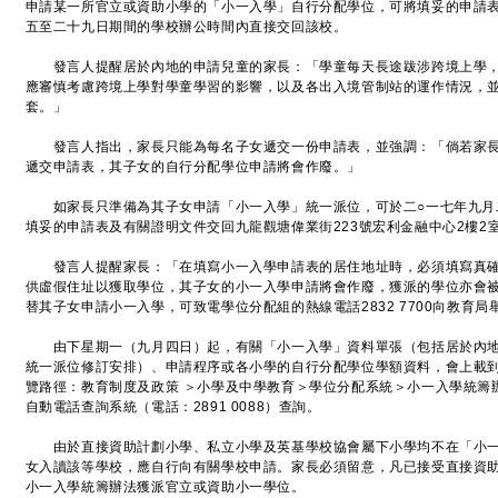
申請某一所官立或資助小學的「小一入學」自行分配學位，可將填妥的申請
五至二十九日期間的學校辦公時間內直接交回該校。
發言人提醒居於內地的申請兒童的家長：「學童每天長途跋涉跨境上學，
應審慎考慮跨境上學對學童學習的影響，以及各出入境管制站的運作情況，
套。」
發言人指出，家長只能為每名子女遞交一份申請表，並強調：「倘若家長
遞交申請表，其子女的自行分配學位申請將會作廢。」
如家長只準備為其子女申請「小一入學」統一派位，可於二○一七年九月
填妥的申請表及有關證明文件交回九龍觀塘偉業街223號宏利金融中心2樓2
發言人提醒家長：「在填寫小一入學申請表的居住地址時，必須填寫真確
供虛假住址以獲取學位，其子女的小一入學申請將會作廢，獲派的學位亦會
替其子女申請小一入學，可致電學位分配組的熱線電話2832 7700向教育局
由下星期一（九月四日）起，有關「小一入學」資料單張（包括居於內地
統一派位修訂安排）、申請程序或各小學的自行分配學位學額資料，會上載
覽路徑：教育制度及政策 ＞小學及中學教育＞學位分配系統＞小一入學統籌
自動電話查詢系統（電話：2891 0088）查詢。
由於直接資助計劃小學、私立小學及英基學校協會屬下小學均不在「小一
女入讀該等學校，應自行向有關學校申請。家長必須留意，凡已接受直接資
小一入學統籌辦法獲派官立或資助小一學位。