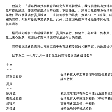
他補充：「譚嘉因教授在教育和研究方面經驗豐富，我深信他能有效地領
政府提供建議，使課程能繼續與時並進，不斷優化。」譚嘉因教授現為香港科
年擔任課程發展議會委員以來，一直就新學制的落實、推動STEM（科學、
關的課程，向政府提供專業的意見。此外，譚嘉因教授亦積極擔任不同公職
促進局等。
楊潤雄向離任主席楊綱凱教授、委員陳嘉敏、何蘭生、郭金蓮、鮑家寶、
致以衷心謝意，感謝他們對本港課程發展所作出的貢獻。
課程發展議會負責就幼稚園至高中教育課程發展的相關事宜，向政府提
以下為二○一七年九月一日起生效的課程發展議會成員名單：
主席
－－
香港科技大學工商管理學院院長及資
譚嘉因教授
講座教授
委員
－－
陳思源
和記環球電訊有限公司產品及服務主
鄭美紅教授
香港教育大學協理副校長（學術事務
鍾寶來
寶安商會溫浩根小學校長
馮禮遜
好時光幼兒學校總校長