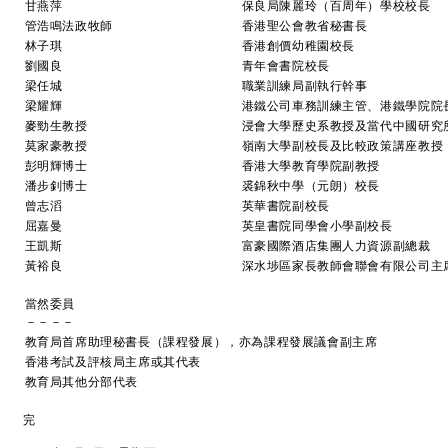
甘燕萍
保良局陳麗玲（百周年）學校校長
管浩鳴法政牧師
香港聖公會教省秘書長
林子琪
香港創價幼稚園校長
劉國良
青年會書院校長
梁任城
職業訓練局副執行幹事
梁耀輝
港鐵公司車務訓練主管、港鐵學院院
麥勁生教授
浸會大學歷史系教授及當代中國研究
莫家豪教授
嶺南大學副校長及比較政策講座教授
彭明輝博士
香港大學教育學院副教授
潘步釗博士
裘錦秋中學（元朗）校長
曾志滔
英華書院副校長
屈嘉曼
英皇書院同學會小學副校長
王凱斯
富豪國際酒店集團人力資源副總裁
黃裕良
深水埗區家長教師會聯會有限公司主
當然委員
－－－－
教育局首席助理秘書長（課程發展），亦為課程發展議會副主席
香港考試及評核局主席或其代表
教育局其他分部代表
完