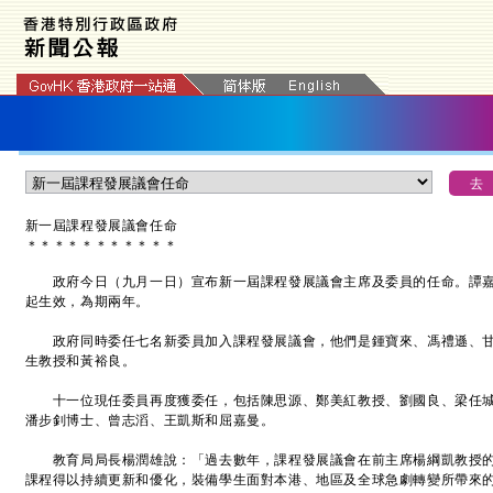
新一屆課程發展議會任命
＊
＊
＊
＊
＊
＊
＊
＊
＊
＊
＊
政府今日（九月一日）宣布新一屆課程發展議會主席及委員的任命。譚嘉
起生效，為期兩年。
政府同時委任七名新委員加入課程發展議會，他們是鍾寶來、馮禮遜、甘
生教授和黃裕良。
十一位現任委員再度獲委任，包括陳思源、鄭美紅教授、劉國良、梁任城
潘步釗博士、曾志滔、王凱斯和屈嘉曼。
教育局局長楊潤雄說：「過去數年，課程發展議會在前主席楊綱凱教授的
課程得以持續更新和優化，裝備學生面對本港、地區及全球急劇轉變所帶來