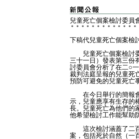
兒童死亡個案檢討委員
＊
＊
＊
＊
＊
＊
＊
＊
＊
＊
＊
＊
＊
下稿代兒童死亡個案檢
兒童死亡個案檢討委
三十一日）發表第三份
討委員會分析了在二○
裁判法庭呈報的兒童死
預防可避免的兒童死亡
在今日舉行的簡報會
示，兒童應享有生存的
長。兒童死亡為他們的
他希望檢討工作能幫助
這次檢討涵蓋了二百
案，包括死於自然（一