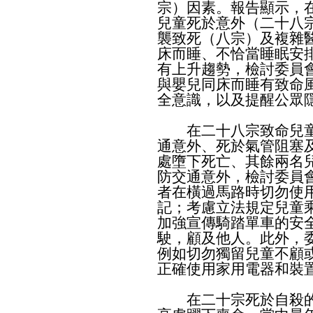
宗）因素。報告顯示，
兒童死於意外（二十八
襲致死（八宗）及複雜
床而睡、不恰當睡眠安
有上升趨勢，檢討委員
與嬰兒同床而睡有致命
全意識，以及提醒公眾
在二十八宗致命兒童
通意外、死於氣管阻塞
處墮下死亡、其餘兩名
防交通意外，檢討委員
者在橫過馬路時切勿使
記；考慮立法規定兒童
加強宣傳騎踏單車的安
駛，顧及他人。此外，
例如切勿獨留兒童不顧
正確使用家用電器和裝
在二十宗死於自殺的