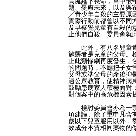
高處躍下喪命，當中最
題、憂慮未來，以及與
╱青少年自殺的主要原
實際行動前都曾以不同
及早察覺兒童有自殺的
止他們自殺。委員會就
此外，有八名兒童遭
施襲者是兒童的父母。
止此類慘劇再度發生，
的問題時，不應把子女
父母或準父母的產後抑
過公眾教育，使精神病
鼓勵患病家人積極面對
對個案中的高危機因素
檢討委員會亦為一宗
項建議。除了重申凡含
歲以下兒童服用以外，
效成分本質相同藥物的