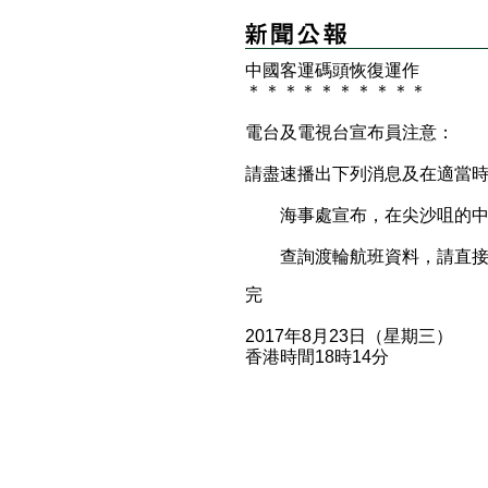
中國客運碼頭恢復運作
＊
＊
＊
＊
＊
＊
＊
＊
＊
＊
電台及電視台宣布員注意：
請盡速播出下列消息及在適當
海事處宣布，在尖沙咀的中
查詢渡輪航班資料，請直接
完
2017年8月23日（星期三）
香港時間18時14分