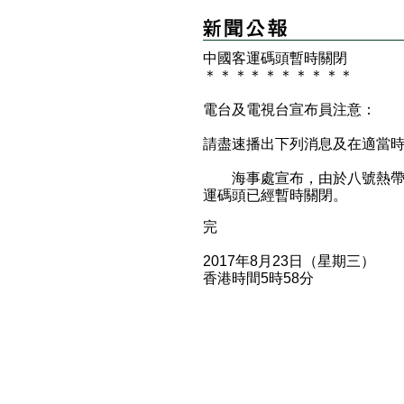
中國客運碼頭暫時關閉
＊
＊
＊
＊
＊
＊
＊
＊
＊
＊
電台及電視台宣布員注意：
請盡速播出下列消息及在適當
海事處宣布，由於八號熱帶氣
運碼頭已經暫時關閉。
完
2017年8月23日（星期三）
香港時間5時58分