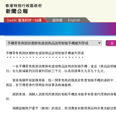
手機零售商因供應附有虛假商品說明智能手機被判罪成
＊
＊
＊
＊
＊
＊
＊
＊
＊
＊
＊
＊
＊
＊
＊
＊
＊
＊
＊
＊
＊
＊
＊
＊
一名手機零售商因供應附有虛假商品說明的智能手機，違反《商品說明條
日）在九龍城裁判法院被判罰款三千元，以及賠償事主九百九十九元。
香港海關早前接獲舉報，指一間零售商的職員於售賣智能手機的過程中，
貨品，並可獲香港代理商提供保養及維修服務。
經調查後，海關人員發現所購買的智能手機並未能享有香港代理商的保養
符。
海關提醒商戶遵守《條例》的規定，而消費者於購買商品時亦應光顧信譽