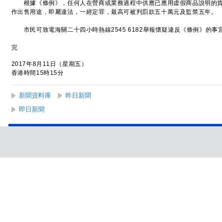
根據《條例》，任何人在營商或業務過程中供應已應用虛假商品說明的貨
作出售用途，即屬違法，一經定罪，最高可被判罰款五十萬元及監禁五年。
市民可致電海關二十四小時熱線2545 6182舉報懷疑違反《條例》的事
完
2017年8月11日（星期五）
香港時間15時15分
新聞資料庫
昨日新聞
即日新聞