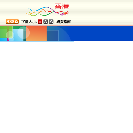
|
字型大小:
|
網頁指南