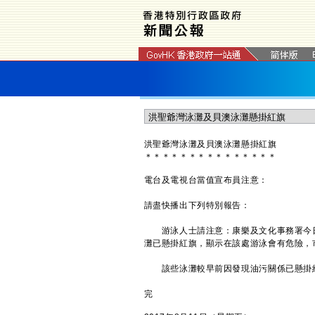
洪聖爺灣泳灘及貝澳泳灘
懸掛紅旗
＊
＊
＊
＊
＊
＊
＊
＊
＊
＊
＊
＊
＊
＊
＊
電台及電視台當值宣布員注意：
請盡快播出下列特別報告：
游泳人士請注意：康樂及文化事務署今日
灘已懸掛紅旗，顯示在該處游泳會有危險，
該些泳灘較早前因發現油污關係已懸掛紅
完