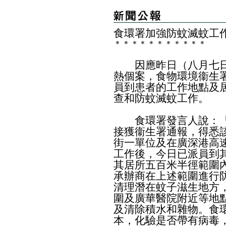
食環署加強防蚊滅蚊工
＊
＊
＊
＊
＊
＊
＊
＊
＊
＊
＊
因應昨日（八月七日
熱個案，食物環境衞生
員到患者的工作地點及
查和防蚊滅蚊工作。
食環署發言人說：「
接獲衞生署通報，得悉
街一單位及在廣深港高
工作後，今日已派員到
其居所五百米半徑範圍
承辦商在上述範圍進行
清理潛在蚊子滋生地方
圍及廣華醫院附近等地
及清除積水和雜物。食
本，化驗是否帶有病毒