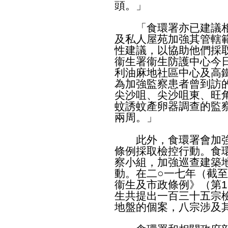
頭。」
「食環署亦已建議相
及私人屋苑加強其管轄
性建議，以協助他們採
衞生署衞生防護中心今
利油麻地社區中心及高
為加強監察患者曾到訪
尖沙咀、尖沙咀東、旺
蚊誘蚊產卵器調查的監
兩周。」
此外，食環署會加強
條例採取檢控行動。食
察小組，加強巡查建築
動。在二○一七年（截
衞生及市政條例》（第1
生共提出一百三十五宗
地盤的個案，八宗涉及