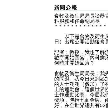
食物及衞生局局長談器
科服務和任命副局長
＊
＊
＊
＊
＊
＊
＊
＊
＊
＊
＊
＊
＊
以下是食物及衞生局
日）出席公開活動後會
記者：教授，我想了解
數字開始回落，內科病
何時才開始回落？
食物及衞生局局長：我
的問題。我今日來到參
的人士剛剛（參加）了
士的運動會，這個世界
士作運動比賽。今屆我
奬項，包括七面金牌、
好，在全世界總共有5