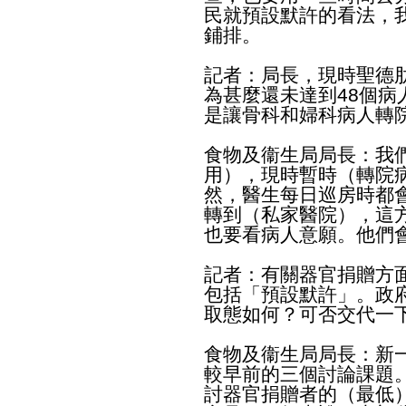
民就預設默許的看法，
鋪排。
記者：局長，現時聖德
為甚麼還未達到48個
是讓骨科和婦科病人轉
食物及衞生局局長：我
用），現時暫時（轉院
然，醫生每日巡房時都
轉到（私家醫院），這
也要看病人意願。他們
記者：有關器官捐贈方
包括「預設默許」。政
取態如何？可否交代一
食物及衞生局局長：新
較早前的三個討論課題
討器官捐贈者的（最低