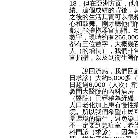
18，但在亞洲方面，
績。這個成績的背後，
之後的生活其實可以很
心和鼓舞。剛才聽他們
都更能擁抱器官捐贈。
數字，現時約有266,0
都有三位數字，大概幾
人（的增長），我們非
官捐贈，以及到衞生署
說回流感，我們回顧
日求診）大約5,000
日超過6,000（人次
數間大醫院的內科病房（
（醫院）已經稍為紓緩
人口老化加上患有慢性
院。所以我們希望市民
圍環境的衞生，避免染
不一定要到急症室，希
科門診（求診），因為