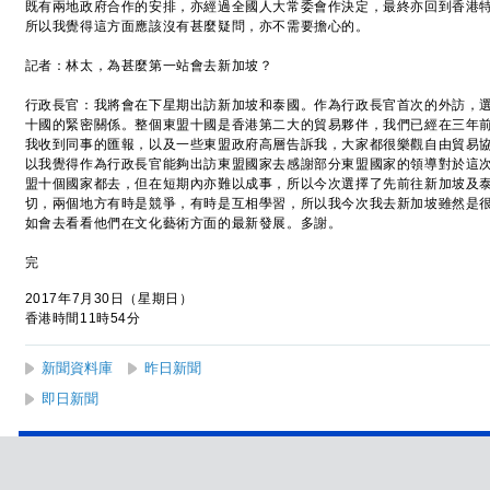
既有兩地政府合作的安排，亦經過全國人大常委會作決定，最終亦回到香港
所以我覺得這方面應該沒有甚麼疑問，亦不需要擔心的。
記者：林太，為甚麼第一站會去新加坡？
行政長官：我將會在下星期出訪新加坡和泰國。作為行政長官首次的外訪，
十國的緊密關係。整個東盟十國是香港第二大的貿易夥伴，我們已經在三年
我收到同事的匯報，以及一些東盟政府高層告訴我，大家都很樂觀自由貿易
以我覺得作為行政長官能夠出訪東盟國家去感謝部分東盟國家的領導對於這
盟十個國家都去，但在短期內亦難以成事，所以今次選擇了先前往新加坡及
切，兩個地方有時是競爭，有時是互相學習，所以我今次我去新加坡雖然是
如會去看看他們在文化藝術方面的最新發展。多謝。
完
2017年7月30日（星期日）
香港時間11時54分
新聞資料庫
昨日新聞
即日新聞