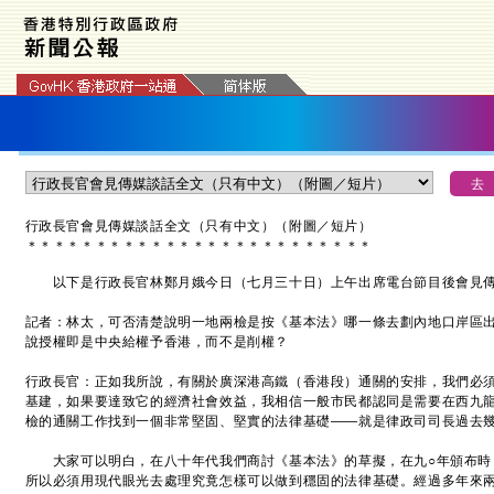
行政長官會見傳媒談話全文（只有中文）（附圖／短片）
＊
＊
＊
＊
＊
＊
＊
＊
＊
＊
＊
＊
＊
＊
＊
＊
＊
＊
＊
＊
＊
＊
＊
＊
＊
以下是行政長官林鄭月娥今日（七月三十日）上午出席電台節目後會見傳
記者：林太，可否清楚說明一地兩檢是按《基本法》哪一條去劃內地口岸區
說授權即是中央給權予香港，而不是削權？
行政長官：正如我所說，有關於廣深港高鐵（香港段）通關的安排，我們必
基建，如果要達致它的經濟社會效益，我相信一般市民都認同是需要在西九
檢的通關工作找到一個非常堅固、堅實的法律基礎——就是律政司司長過去
大家可以明白，在八十年代我們商討《基本法》的草擬，在九○年頒布時
所以必須用現代眼光去處理究竟怎樣可以做到穩固的法律基礎。經過多年來