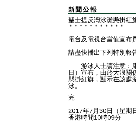
聖士提反灣泳灘懸掛紅
＊
＊
＊
＊
＊
＊
＊
＊
＊
＊
＊
電台及電視台當值宣布
請盡快播出下列特別報
游泳人士請注意：康
日）宣布，由於大浪關
懸掛紅旗，顯示在該處
泳。
完
2017年7月30日（星期
香港時間10時09分