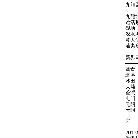
九龍
——
九龍
途活
觀塘
深水
黃大
油尖
新界
——
葵青
北區
沙田
大埔
荃灣
屯門
元朗
元朗
完
201