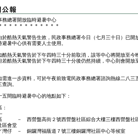
事務總署開放臨時避暑中心
＊
＊
＊
＊
＊
＊
＊
＊
＊
＊
＊
＊
酷熱天氣警告生效，民政事務總署今日（七月三十日）已開
時避暑中心供有需要人士使用。
熱天氣警告於下午四時三十分前取消，該等中心將開放至今
但若酷熱天氣警告於下午四時三十分後仍然持續，中心則會開放
。
進一步資料，可於午夜前致電民政事務總署諮詢熱線二八三
三查詢。
間臨時避暑中心的地點如下：
區：
—
區 － 西營盤高街２號西營盤社區綜合大樓三樓西營盤社
社區會堂
／灣仔 － 銅鑼灣福蔭道７號三樓銅鑼灣社區中心等候室