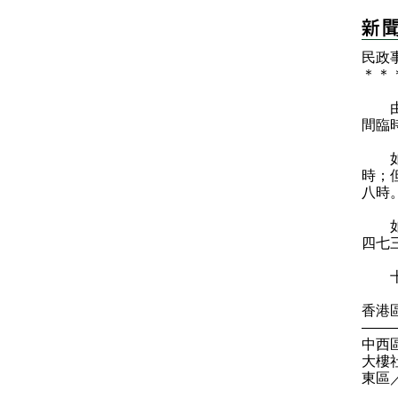
民政
＊
＊
由於
間臨
如酷
時；
八時
如需
四七
十五
香港
——
中西
大樓
東區