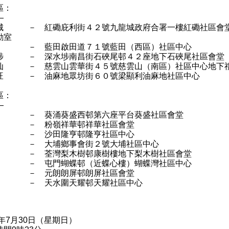
區：
—
城 － 紅磡庇利街４２號九龍城政府合署一樓紅磡社區會
動室
 － 藍田啟田道７１號藍田（西區）社區中心
埗 － 深水埗南昌街石硤尾邨４２座地下石硤尾社區會堂
仙 － 慈雲山雲華街４５號慈雲山（南區）社區中心地下
旺 － 油麻地眾坊街６０號梁顯利油麻地社區中心
區：
—
 － 葵涌葵盛西邨第六座平台葵盛社區會堂
 － 粉嶺祥華邨祥華社區會堂
 － 沙田隆亨邨隆亨社區中心
 － 大埔鄉事會街２號大埔社區中心
 － 荃灣梨木樹邨康樹樓地下梨木樹社區會堂
 － 屯門蝴蝶邨（近蝶心樓）蝴蝶灣社區中心
 － 元朗朗屏邨朗屏社區會堂
 － 天水圍天耀邨天耀社區中心
7年7月30日（星期日）