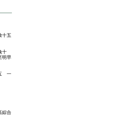
放十五
晚十
至明早
五 一
區綜合