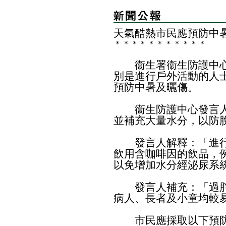
天氣酷熱市民應預防中
＊
＊
＊
＊
＊
＊
＊
＊
＊
＊
＊
衞生署衞生防護中心
別是進行戶外活動的人
預防中暑及曬傷。
衞生防護中心發言人
並補充大量水分，以防
發言人解釋：「進行
飲用含咖啡因的飲品，
以免增加水分經泌尿系
發言人補充：「過胖
病人、長者及小童均較
市民應採取以下預防