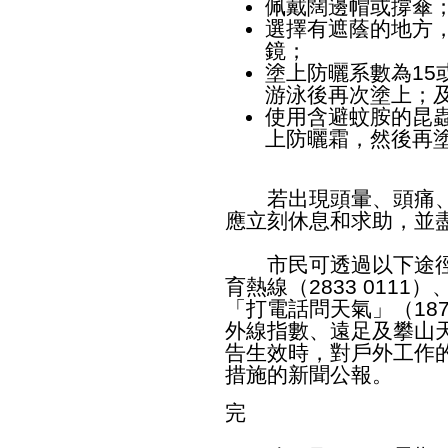
佩戴闊邊帽或撐傘
選擇有遮蔭的地方
鏡；
塗上防曬系數為15
游泳後再次塗上；
使用含避蚊胺的昆
上防曬霜，然後再
若出現頭暈、頭痛、
應立刻休息和求助，並
市民可透過以下途徑
育熱線（2833 0111）
「打電話問天氣」（1878
外線指數
、
遠足及攀山
告生效時，對戶外工作
措施的
新聞公報
。
完