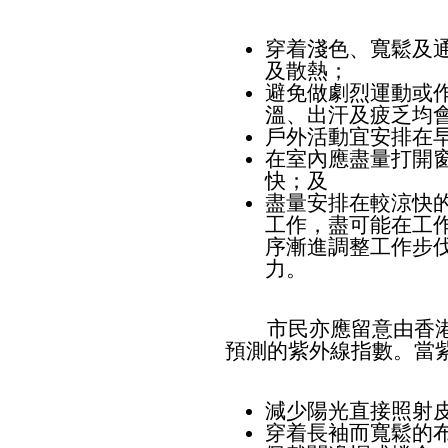
穿着淺色、寬鬆及
及散熱；
避免做劇烈運動或
溫、出汗及疲乏均
戶外活動宜安排在
在室內應盡量打開
快；及
盡量安排在較涼快
工作，盡可能在工
序漸進調整工作步
力。
市民亦應留意由香港
預測的紫外線指數。當
減少陽光直接照射
穿着長袖而寬鬆的