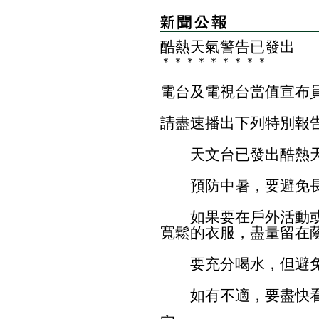
酷熱天氣警告已發出
＊
＊
＊
＊
＊
＊
＊
＊
＊
電台及電視台當值宣布
請盡速播出下列特別報
天文台已發出酷熱天
預防中暑，要避免長
如果要在戶外活動或
寬鬆的衣服，盡量留在
要充分喝水，但避免
如有不適，要盡快看