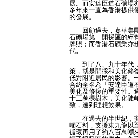
展。而安達臣道石礦場
多年來一直為香港提供
的發展。
回顧過去，嘉華集團
石礦場第一開採區的經
牌照；而香港石礦業亦
代。
到了八、九十年代，
策，就是開採和美化修
低對附近居民的影響。
合約全名為「安達臣道
美化及修復的重要性。
十三萬棵樹木，美化陡
致，達到理想效果。
在過去的半世紀，安
噸石料，支援東九龍以
循環再用了約八百萬噸