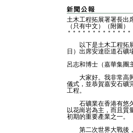
土木工程拓展署署長出
（只有中文）（附圖）
＊
＊
＊
＊
＊
＊
＊
＊
＊
＊
＊
＊
＊
以下是土木工程拓展
日）出席安達臣道石礦
呂志和博士（嘉華集團
大家好。我非常高興
儀式，並恭賀嘉安石礦
工程。
石礦業在香港有悠久
以花崗岩為主，而且質
初期的重要產業之一。
第二次世界大戰後，