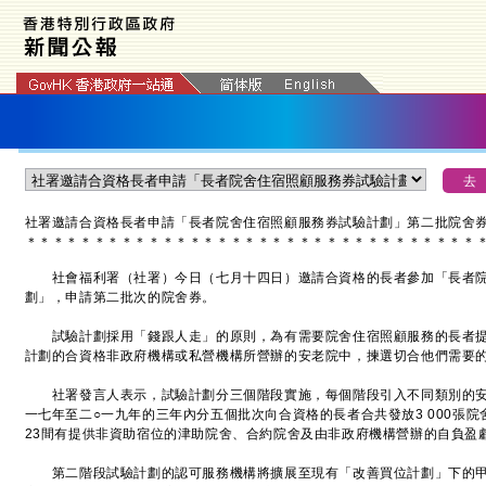
社署邀請合資格長者申請「長者院舍住宿照顧服務券試驗計劃」第二批院舍
＊
＊
＊
＊
＊
＊
＊
＊
＊
＊
＊
＊
＊
＊
＊
＊
＊
＊
＊
＊
＊
＊
＊
＊
＊
＊
＊
＊
＊
＊
＊
＊
＊
社會福利署（社署）今日（七月十四日）邀請合資格的長者參加「長者院
劃」，申請第二批次的院舍券。
試驗計劃採用「錢跟人走」的原則，為有需要院舍住宿照顧服務的長者提
計劃的合資格非政府機構或私營機構所營辦的安老院中，揀選切合他們需要
社署發言人表示，試驗計劃分三個階段實施，每個階段引入不同類別的安
一七年至二○一九年的三年內分五個批次向合資格的長者合共發放3 000張
23間有提供非資助宿位的津助院舍、合約院舍及由非政府機構營辦的自負盈
第二階段試驗計劃的認可服務機構將擴展至現有「改善買位計劃」下的甲