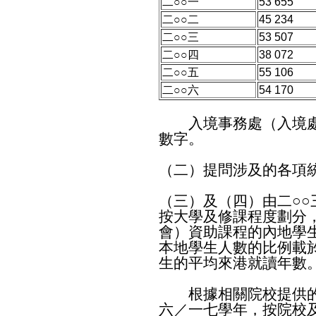
二○○一
53 655
二○○二
45 234
二○○三
53 507
二○○四
38 072
二○○五
55 106
二○○六
54 170
入境事務處（入境處
數字。
（二）提問涉及的各項
（三）及（四）由二○○
按大學及修課程度劃分
會）資助課程的內地學
本地學生人數的比例載
生的平均來港就讀年數
根據相關院校提供的資
六／一七學年，按院校