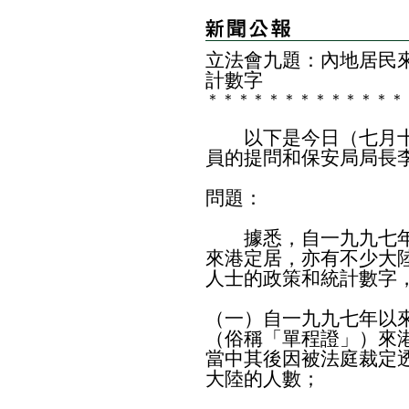
立法會九題：內地居民
計數字
＊
＊
＊
＊
＊
＊
＊
＊
＊
＊
＊
＊
＊
以下是今日（七月十
員的提問和保安局局長
問題：
據悉，自一九九七年以
來港定居，亦有不少大
人士的政策和統計數字
（一）自一九九七年以
（俗稱「單程證」）來
當中其後因被法庭裁定
大陸的人數；