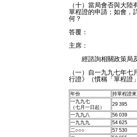
（十）當局會否與大陸
單程證的申請；如會，
何？
答覆：
主席：
經諮詢相關政策局及
（一）自一九九七年七
行證》（慣稱「單程證
年份
持單程證來
一九九七
29 395
（七月一日起）
一九九八
56 039
一九九九
54 625
二○○○
57 530