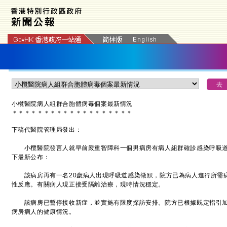
小欖醫院病人組群合胞體病毒個案最新情況
＊
＊
＊
＊
＊
＊
＊
＊
＊
＊
＊
＊
＊
＊
＊
＊
＊
＊
＊
下稿代醫院管理局發出：
小欖醫院發言人就早前嚴重智障科一個男病房有病人組群確診感染呼吸道
下最新公布：
該病房再有一名20歲病人出現呼吸道感染徵狀，院方已為病人進行所需
性反應。有關病人現正接受隔離治療，現時情況穩定。
該病房已暫停接收新症，並實施有限度探訪安排。院方已根據既定指引加
病房病人的健康情況。