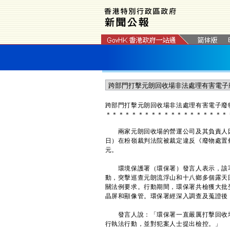
跨部門打擊元朗回收場非法處理有害電子廢
＊
＊
＊
＊
＊
＊
＊
＊
＊
＊
＊
＊
＊
＊
＊
＊
＊
＊
＊
兩家元朗回收場的營運公司及其負責人因
日）在粉嶺裁判法院被裁定違反《廢物處置條
元。
環境保護署（環保署）發言人表示，該署
動，突擊巡查元朗流浮山和十八鄉多個露天
關法例要求。行動期間，環保署共檢獲大批
晶屏和顯像管。環保署經深入調查及蒐證後
發言人說：「環保署一直嚴厲打擊回收場
行執法行動，並對犯案人士提出檢控。」