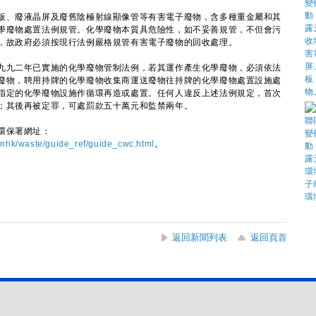
、廢液晶屏及廢舊陰極射線顯像管等有害電子廢物，含多種重金屬和其
學廢物處置法例規管。化學廢物本質具危險性，如不妥善規管，不但會污
，故政府必須按現行法例嚴格規管有害電子廢物的回收處理。
九二年已實施的化學廢物管制法例，若其運作產生化學廢物，必須依法
廢物，聘用持牌的化學廢物收集商運送廢物往持牌的化學廢物處置設施處
指定的化學廢物設施作循環再造或處置。任何人違反上述法例規定，首次
；其後再被定罪，可處罰款五十萬元和監禁兩年。
環保署網址：
inhk/waste/guide_ref/guide_cwc.html
。
返回新聞列表
返回頁首