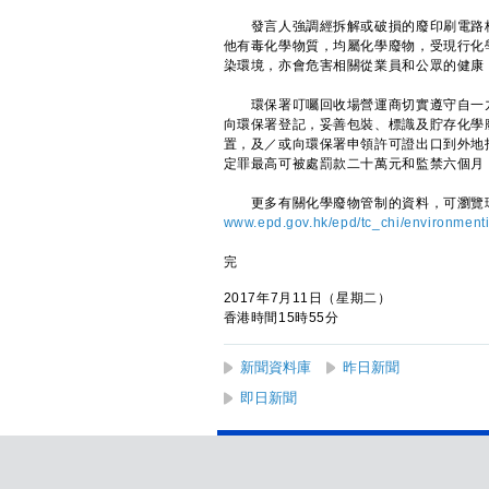
發言人強調經拆解或破損的廢印刷電路板
他有毒化學物質，均屬化學廢物，受現行化
染環境，亦會危害相關從業員和公眾的健康
環保署叮囑回收場營運商切實遵守自一九
向環保署登記，妥善包裝、標識及貯存化學
置，及／或向環保署申領許可證出口到外地
定罪最高可被處罰款二十萬元和監禁六個月
更多有關化學廢物管制的資料，可瀏覽
www.epd.gov.hk/epd/tc_chi/environment
完
2017年7月11日（星期二）
香港時間15時55分
新聞資料庫
昨日新聞
即日新聞