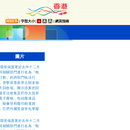
|
字型大小:
|
網頁指南
圖片