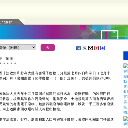
物（附圖）
＊
＊
＊
＊
＊
非法收集和貯存大批有害電子廢物，分別於七月四日和今日（七月十一
例》和《廢物處置（化學廢物）（一般）規例》，共被判罰款24,000
執法人員去年十二月聯同相關部門進行名為「蛻變行動」的跨部門行
回收場，核查其運作在污染管制、消防安全、土地規劃等方面有否違反相
受規管的有害電子廢物，包括四噸廢印刷電路板，以及一千三百多個廢液
，向上述兩家回收場相關人等提出檢控。
非法收集、貯存、處置和出入口有害電子廢物，會聯同相關部門持續進