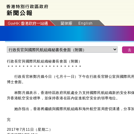
行政長官與國際民航組織秘書長會面
（附圖）
＊
＊
＊
＊
＊
＊
＊
＊
＊
＊
＊
＊
＊
＊
＊
＊
＊
＊
＊
＊
行政長官林鄭月娥今日（七月十一日）下午在行政長官辦公室與國際民用
博士會面。
林鄭月娥表示，香港特區政府民航處全力支持國際民航組織新的安全和保
升香港航空安全標準，並保持香港在區內促進航空安全的領導地位。
她亦指出，香港將繼續與國際民航組織和海外航空當局密切溝通，分享加
完
2017年7月11日（星期二）