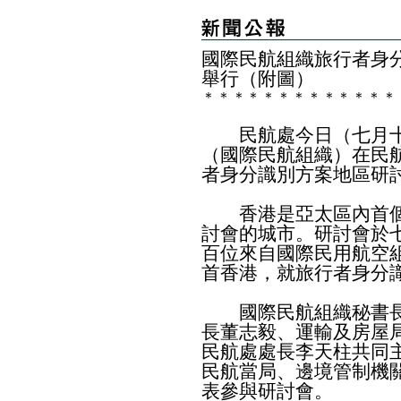
國際民航組織旅行者身
舉行（附圖）
＊
＊
＊
＊
＊
＊
＊
＊
＊
＊
＊
＊
＊
民航處今日（七月十
（國際民航組織）在民
者身分識別方案地區研
香港是亞太區內首個
討會的城市。研討會於
百位來自國際民用航空
首香港，就旅行者身分
國際民航組織秘書長
長董志毅、運輸及房屋
民航處處長李天柱共同
民航當局、邊境管制機
表參與研討會。