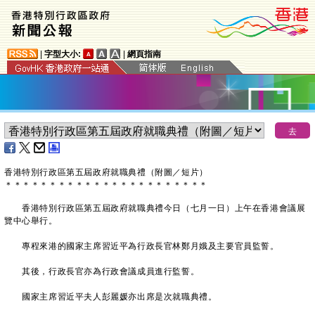
|
字型大小:
|
網頁指南
香港特別行政區第五屆政府就職典禮（附圖／短片）
＊
＊
＊
＊
＊
＊
＊
＊
＊
＊
＊
＊
＊
＊
＊
＊
＊
＊
＊
＊
＊
＊
＊
香港特別行政區第五屆政府就職典禮今日（七月一日）上午在香港會議展
覽中心舉行。
專程來港的國家主席習近平為行政長官林鄭月娥及主要官員監誓。
其後，行政長官亦為行政會議成員進行監誓。
國家主席習近平夫人彭麗媛亦出席是次就職典禮。