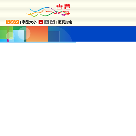
|
字型大小:
|
網頁指南