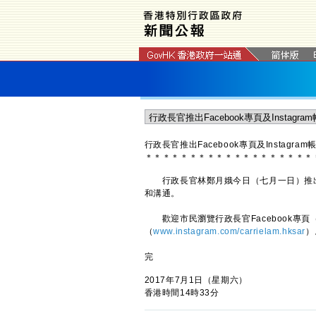
行政長官推出Facebook專頁及
Instagram
＊
＊
＊
＊
＊
＊
＊
＊
＊
＊
＊
＊
＊
＊
＊
＊
＊
＊
＊
行政長官林鄭月娥今日（七月一日）推出Fac
和溝通。
歡迎市民瀏覽行政長官Facebook專頁
（
www.instagram.com/carrielam.hksar
）
完
2017年7月1日（星期六）
香港時間14時33分