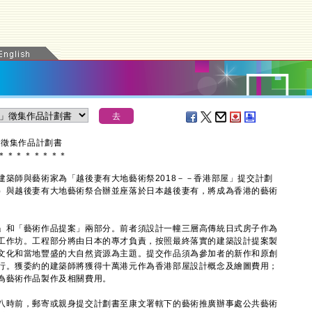
」徵集作品計劃書
＊
＊
＊
＊
＊
＊
＊
＊
師與藝術家為「越後妻有大地藝術祭2018－－香港部屋」提交計劃
）與越後妻有大地藝術祭合辦並座落於日本越後妻有，將成為香港的藝術
和「藝術作品提案」兩部分。前者須設計一幢三層高傳統日式房子作為
工作坊。工程部分將由日本的專才負責，按照最終落實的建築設計提案製
文化和當地豐盛的大自然資源為主題。提交作品須為參加者的新作和原創
行。獲委約的建築師將獲得十萬港元作為香港部屋設計概念及繪圖費用；
為藝術作品製作及相關費用。
時前，郵寄或親身提交計劃書至康文署轄下的藝術推廣辦事處公共藝術