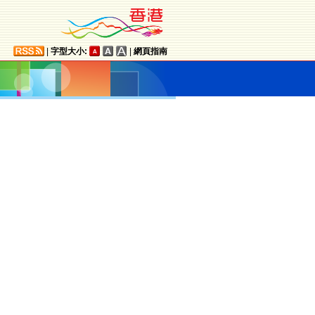
|
字型大小:
|
網頁指南