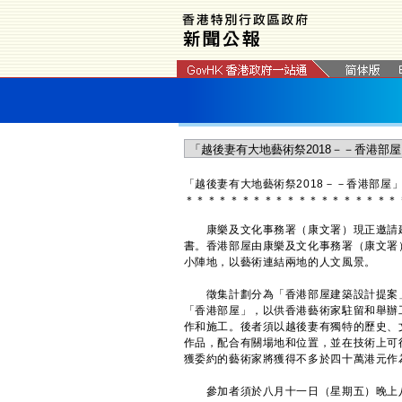
「越後妻有大地藝術祭2018－－香港部屋
＊
＊
＊
＊
＊
＊
＊
＊
＊
＊
＊
＊
＊
＊
＊
＊
＊
＊
＊
康樂及文化事務署（康文署）現正邀請建築
書。香港部屋由康樂及文化事務署（康文署
小陣地，以藝術連結兩地的人文風景。
徵集計劃分為「香港部屋建築設計提案」
「香港部屋」，以供香港藝術家駐留和舉辦
作和施工。後者須以越後妻有獨特的歷史、
作品，配合有關場地和位置，並在技術上可
獲委約的藝術家將獲得不多於四十萬港元作
參加者須於八月十一日（星期五）晚上八