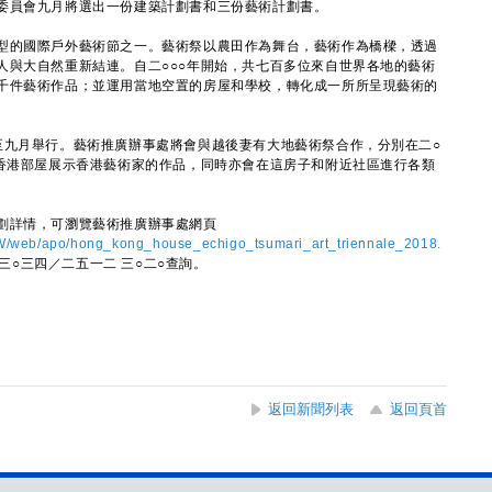
委員會九月將選出一份建築計劃書和三份藝術計劃書。
的國際戶外藝術節之一。藝術祭以農田作為舞台，藝術作為橋樑，透過
人與大自然重新結連。自二○○○年開始，共七百多位來自世界各地的藝術
千件藝術作品；並運用當地空置的房屋和學校，轉化成一所所呈現藝術的
九月舉行。藝術推廣辦事處將會與越後妻有大地藝術祭合作，分別在二○
的香港部屋展示香港藝術家的作品，同時亦會在這房子和附近社區進行各類
詳情，可瀏覽藝術推廣辦事處網頁
/web/apo/hong_kong_house_echigo_tsumari_art_triennale_2018.
三○三四／二五一二 三○二○查詢。
返回新聞列表
返回頁首