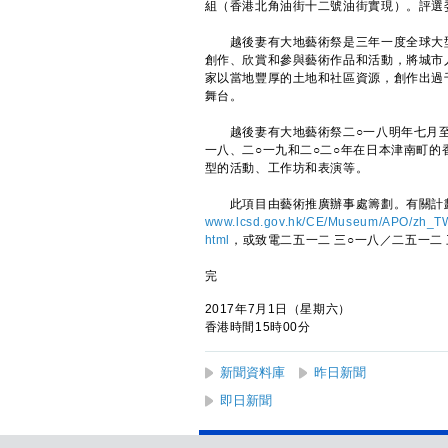
組（香港北角油街十二號油街實現）。評選
越後妻有大地藝術祭是三年一度全球大型
創作、欣賞和參與藝術作品和活動，將城市
家以當地豐厚的土地和社區資源，創作出過
舞台。
越後妻有大地藝術祭二○一八明年七月至
一八、二○一九和二○二○年在日本津南町
型的活動、工作坊和表演等。
此項目由藝術推廣辦事處籌劃。有關計劃
www.lcsd.gov.hk/CE/Museum/APO/zh_TW
html
，或致電二五一二 三○一八／二五一二 
完
2017年7月1日（星期六）
香港時間15時00分
新聞資料庫
昨日新聞
即日新聞