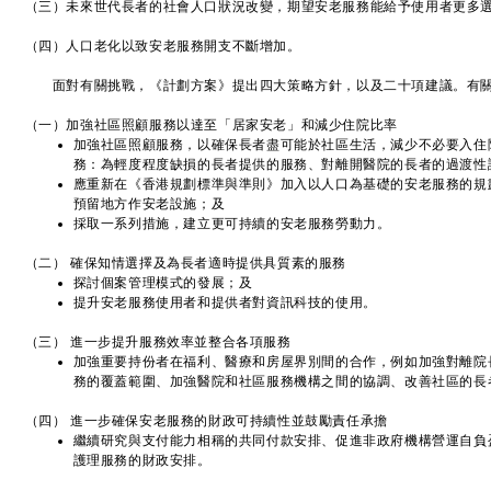
（三）未來世代長者的社會人口狀況改變，期望安老服務能給予使用者更多
（四）人口老化以致安老服務開支不斷增加。
面對有關挑戰，《計劃方案》提出四大策略方針，以及二十項建議。有關
（一）加強社區照顧服務以達至「居家安老」和減少住院比率
加強社區照顧服務，以確保長者盡可能於社區生活，減少不必要入住
務：為輕度程度缺損的長者提供的服務、對離開醫院的長者的過渡性
應重新在《香港規劃標準與準則》加入以人口為基礎的安老服務的規
預留地方作安老設施；及
採取一系列措施，建立更可持續的安老服務勞動力。
（二） 確保知情選擇及為長者適時提供具質素的服務
探討個案管理模式的發展；及
提升安老服務使用者和提供者對資訊科技的使用。
（三） 進一步提升服務效率並整合各項服務
加強重要持份者在福利、醫療和房屋界別間的合作，例如加強對離院
務的覆蓋範圍、加強醫院和社區服務機構之間的協調、改善社區的長
（四） 進一步確保安老服務的財政可持續性並鼓勵責任承擔
繼續研究與支付能力相稱的共同付款安排、促進非政府機構營運自負
護理服務的財政安排。