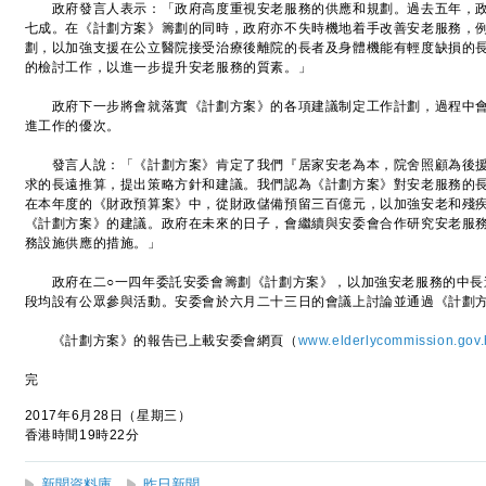
政府發言人表示：「政府高度重視安老服務的供應和規劃。過去五年，政
七成。在《計劃方案》籌劃的同時，政府亦不失時機地着手改善安老服務，
劃，以加強支援在公立醫院接受治療後離院的長者及身體機能有輕度缺損的
的檢討工作，以進一步提升安老服務的質素。」
政府下一步將會就落實《計劃方案》的各項建議制定工作計劃，過程中會
進工作的優次。
發言人說：「《計劃方案》肯定了我們『居家安老為本，院舍照顧為後援
求的長遠推算，提出策略方針和建議。我們認為《計劃方案》對安老服務的
在本年度的《財政預算案》中，從財政儲備預留三百億元，以加強安老和殘
《計劃方案》的建議。政府在未來的日子，會繼續與安委會合作研究安老服
務設施供應的措施。」
政府在二○一四年委託安委會籌劃《計劃方案》，以加強安老服務的中長
段均設有公眾參與活動。安委會於六月二十三日的會議上討論並通過《計劃
《計劃方案》的報告已上載安委會網頁（
www.elderlycommission.gov.
完
2017年6月28日（星期三）
香港時間19時22分
新聞資料庫
昨日新聞