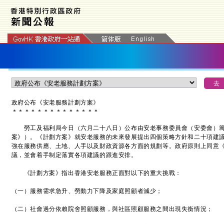
政府公布《安老服務計劃方案》
＊
＊
＊
＊
＊
＊
＊
＊
＊
＊
＊
＊
＊
＊
勞工及福利局今日（六月二十八日）公布由安老事務委員會（安委會）籌
案》）。《計劃方案》就安老服務的未來發展提出四個策略方針和二十項建
強在服務供應、土地、人手以及財政資源各方面的規劃等。政府原則上同意
議，並會着手制定落實各項建議的跟進安排。
《計劃方案》指出香港安老服務正面對以下的重大挑戰：
（一）服務需求急升、勞動力下降及家庭照顧者減少；
（二）社會過分依賴院舍照顧服務，與社區照顧服務之間出現失衡情況；