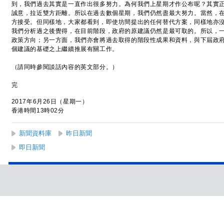
到，我們過去其實是一直作出很多努力。為何我們上星期才作公布呢？其實
誠意，拉近雙方距離。所以在過去數個星期，我們仍然盡最大努力。當然，
方接受。但同樣地，大家都看到，即使坊間提出的任何替代方案，同樣地亦
我們分析過之後覺得，在目前階段，政府的原建議仍然是最可取的。所以，
政策方向；另一方面，我們亦會將過去取得的階段性成果和資料，與下屆政
個建議的基礎之上繼續推展有關工作。
（請同時參閱談話內容的英文部分。）
完
2017年6月26日（星期一）
香港時間13時02分
新聞資料庫
昨日新聞
即日新聞