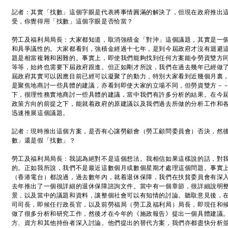
記者：其實「找數」這個字眼是代表將事情圓滿的解決了，但現在政府推出
受，你覺得用「找數」這個字眼是否恰當？
勞工及福利局局長：大家都知道，取消強積金「對沖」這個議題，其實是一
和具爭議性的。大家都看到，強積金經過十七年，是到今屆政府才沒有迴避
題是相當複雜和困難的。事實上，即使我們能夠找到任何方案能令勞資雙方
等等，始終也需要下屆政府跟進。但正如剛才所說，我們在過去幾年已經做
屆政府其實可以因應目前已經可以凝聚了的動力，特別大家看到近幾個月裏
是聚焦地商討一些具體的建議，亦看到即使大家的立場不同，但勞資雙方－
下，很理性務實地商討一些具體的建議，當中我們有許多分析的結果。在今
政策方向的前提之下，能就着政府的原建議以及我們過去所做的分析工作和
迅速推展這個議題。
記者：現時推出這個方案，是否有心讓勞顧會（勞工顧問委員會）否決，然
數」還是假「找數」？
勞工及福利局局長：我認為絕對不是這個想法。我相信如果這樣說的話，對
的。正如我所說，我們不是最近這數個月或數個星期才處理這個問題。事實
（香港電台）都說過，過去數年內，就着退休保障，我們在扶貧委員會有深
去年推出了一個很詳細的退休保障諮詢文件。當中有一個章節，很詳細說明
景，以及當中的議題和資料，讓整個社會可以有知情的討論。聽取意見後，
司司長，即候任行政長官，以及前勞福局（勞工及福利局）局長，即現任和
做了很多分析和研究工作，然後才在今年的《施政報告》提出一個具體建議
方、資方和其他持份者深入討論。他們提出的替代方案，我們亦都盡快分析