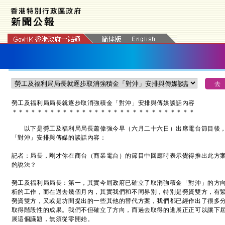
勞工及福利局局長就逐步取消強積金「對沖」安排與傳媒談話內容
＊
＊
＊
＊
＊
＊
＊
＊
＊
＊
＊
＊
＊
＊
＊
＊
＊
＊
＊
＊
＊
＊
＊
＊
＊
＊
＊
＊
＊
以下是勞工及福利局局長蕭偉強今早（六月二十六日）出席電台節目後，
「對沖」安排與傳媒的談話內容：
記者：局長，剛才你在商台（商業電台）的節目中回應時表示覺得推出此方
的說法？
勞工及福利局局長：第一，其實今屆政府已確立了取消強積金「對沖」的方
析的工作，而在過去幾個月內，其實我們和不同界別，特別是勞資雙方，有
勞資雙方，又或是坊間提出的一些其他的替代方案，我們都已經作出了很多
取得階段性的成果。我們不但確立了方向，而過去取得的進展正正可以讓下
展這個議題，無須從零開始。