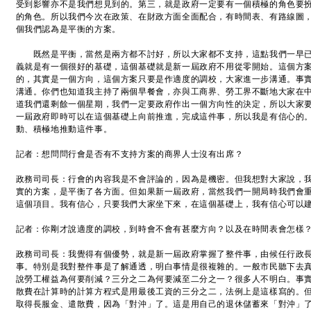
受到影響亦不是我們想見到的。第三，就是政府一定要有一個積極的角色要
的角色。所以我們今次在政策、在財政方面全面配合，有時間表、有路線圖
個我們認為是平衡的方案。
既然是平衡，當然是兩方都不討好，所以大家都不支持，這點我們一早已
義就是有一個很好的基礎，這個基礎就是新一屆政府不用從零開始。這個方
的，其實是一個方向，這個方案只要是作適度的調校，大家進一步溝通。事
溝通。你們也知道我主持了兩個早餐會，亦與工商界、勞工界不斷地大家在
道我們還剩餘一個星期，我們一定要政府作出一個方向性的決定，所以大家
一屆政府即時可以在這個基礎上向前推進，完成這件事，所以我是有信心的
動、積極地推動這件事。
記者：想問問行會是否有不支持方案的商界人士沒有出席？
政務司司長：行會的內容我是不會評論的，因為是機密。但我想對大家說，
實的方案，是平衡了各方面。但如果新一屆政府，當然我們一開局時我們會
這個項目。我有信心，只要我們大家坐下來，在這個基礎上，我有信心可以
記者：你剛才說適度的調校，到時會不會有甚麼方向？以及在時間表會怎樣
政務司司長：我覺得有個優勢，就是新一屆政府掌握了整件事，由候任行政
事。特別是我對整件事是了解通透，明白事情是很複雜的。一般市民聽下去
說勞工權益為何要削減？三分之二為何要減至二分之一？很多人不明白。事
散費在計算時的計算方程式是用最後工資的三分之二，法例上是這樣寫的。
取得長服金、遣散費，因為「對沖」了。這是用自己的退休儲蓄來「對沖」