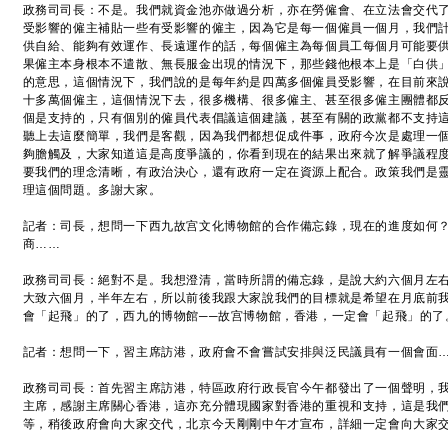
政務司司長：不是。我們就資金池亦做過分析，亦在勞僱會、在立法會交代
受影響的僱主補貼一些有受影響的僱主，因為它是每一個僱員一個月，我們
供自給、能夠有效運作、長遠運作的話，每個僱主為每個員工每個月可能要
果僱主本身根本不遣散、無長服金出現的情況下，那些錢他根本上是「白供
的意思，這個情況下，我們說的是每年約是四萬多個僱員受影響，在目前來
十多萬個僱主，這個情況下去，很多機構、很多僱主、甚至很多僱主團體都
個是支持的，只有個別的僱員代表倡議這個建議，甚至有關的政黨都不支持
聽上去這麼簡單，我們是客觀，因為我們都想促成件事，政府今次是處理一
夠膽觸及，大家知道這是高度爭議的，你看到現在的結果出來就了解爭議程
要我們的理念清晰，有政治決心，還有政府一定在資源上配合。政策我們是
理這個問題。多謝大家。
記者：司長，想問一下西九故宫文化博物館的合作備忘錄，現在的進度如何
商……
政務司司長：絕對不是。我想澄清，當時所謂的備忘錄，是說大約六個月左
大致六個月，半年左右，所以前後我跟大家說我們的目標就是希望在月底前
會「起飛」的了，西九的博物館──故宫博物館，香港，一定會「起飛」的了
記者：想問一下，習主席訪港，政府會不會嘗試安排與泛民議員有一個會面
政務司司長：首先習主席訪港，特區政府行政長官今午都發出了一個聲明，
主席，感謝主席關心香港，這亦充分體現國家對香港的重視和支持，這是我
等，稍後政府會向大家交代，北京今天剛剛中午才宣布，詳細一定會向大家