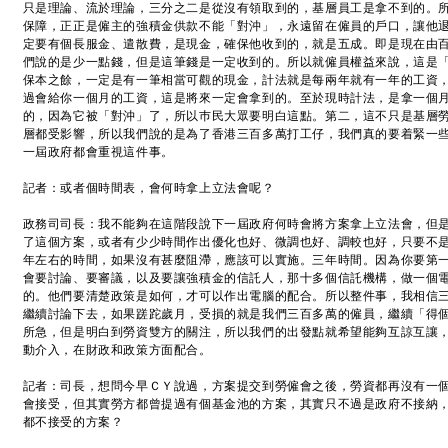
只是理論、流於理論，三分之二是從沒有領取到的，基層員工是拿不到的。
保障，正正是僱主的強積金供款不能「對沖」，永遠留在僱員的戶口，讓他
定要有個長服金、遣散費，是現金，確保他收到的，就是五成。即是現在由
們說的是少一點錢，但是這筆錢是一定收到的。所以就僱員權益來說，這是「
保本之餘，一定是有一筆相當可觀的現金，計法就是每兩年就有一年的工資
過會給你一個月的工資，這是將來一定會拿到的。至於現時計法，是拿一個
的，因為它被「對沖」了，所以巿民大眾要明白這點。第二，這不只是基層
層都受影響，所以我們說的是為了香港三百多萬打工仔，我們真的要着緊一
一屆政府都會重視這件事。
記者：或者個時間表，會何時拿上立法會呢？
政務司司長：我不能夠在這階段說下一屆政府何時會將方案拿上立法會，但
了這個方案，或者有少少時間作出優化也好、微調也好、調較也好，只要不
年左右的時間，如果沒有甚麼阻滯，應該可以實施。三年時間。因為你要第
會要討論、要審議，以及要讓強積金的信託人，那十多個信託機構，做一個
的。他們要清楚政策是如何，才可以作出電腦的配合。所以整件事，我相信
繼續討論下去，如果蹉跎歲月，受損的就是我們三百多萬的僱員，繼續「得
所急，但是明白到勞資雙方的關注，所以我們的出發點就希望能夠互諒互讓
動介入，在財政和政策方面配合。
記者：司長，想問今早ＣＹ說過，方案提交到勞僱會之後，勞資都再沒有一
會接受，但其實勞方都曾提過有個基金池的方案，其實只不過是政府不接納
都不接受的方案？