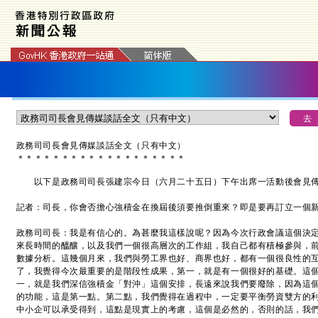
政務司司長會見傳媒談話全文（只有中文）
＊
＊
＊
＊
＊
＊
＊
＊
＊
＊
＊
＊
＊
＊
＊
＊
＊
＊
＊
以下是政務司司長張建宗今日（六月二十五日）下午出席一活動後會見傳
記者：司長，你會否擔心強積金在換屆後須要推倒重來？即是要再訂立一個
政務司司長：我是有信心的。為甚麼我這樣說呢？因為今次行政會議這個決
來長時間的醞釀，以及我們一個很高層次的工作組，我自己都有積極參與，
數據分析。這幾個月來，我們與勞工界也好、商界也好，都有一個很良性的
了，我覺得今次最重要的是階段性成果，第一，就是有一個很好的基礎。這
一，就是我們深信強積金「對沖」這個安排，長遠來說我們要廢除，因為這
的功能，這是第一點。第二點，我們覺得在過程中，一定要平衡勞資雙方的
中小企可以承受得到，這點是現實上的考慮，這個是必然的，否則的話，我