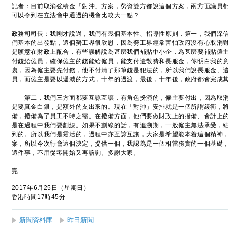
記者：目前取消強積金「對沖」方案，勞資雙方都說這個方案，兩方面議員
可以令到在立法會中通過的機會比較大一點？
政務司司長：我剛才說過，我們有幾個基本性、指導性原則，第一，我們深
們基本的出發點，這個勞工界很欣慰，因為勞工界經常害怕政府沒有心取消
是願意在財政上配合，有些誤解說為甚麼我們補貼中小企，為甚麼要補貼僱
付錢給僱員，確保僱主的錢能給僱員，能支付遣散費和長服金，你明白我的
裏，因為僱主要先付錢，他不付清了那筆錢是犯法的，所以我們說長服金、
員，而僱主是要以遞減的方式，十年的過渡，最後，十年後，政府都會完成
第二，我們三方面都要互諒互讓，有角色扮演的，僱主要付出，因為取消
是要真金白銀，是額外的支出來的。現在「對沖」安排就是一個所謂緩衝，
備，撥備為了員工不時之需。在撥備方面，他們要做財政上的撥備、會計上
是在過程中我們要劃線。如果不劃線的話，有追溯期，一般僱主無法承受，
到的。所以我們是靈活的，過程中亦互諒互讓，大家是希望能本着這個精神
案，所以今次行會這個決定，提供一個，我認為是一個相當務實的一個基礎
這件事，不用從零開始又再諮詢。多謝大家。
完
2017年6月25日（星期日）
香港時間17時45分
新聞資料庫
昨日新聞