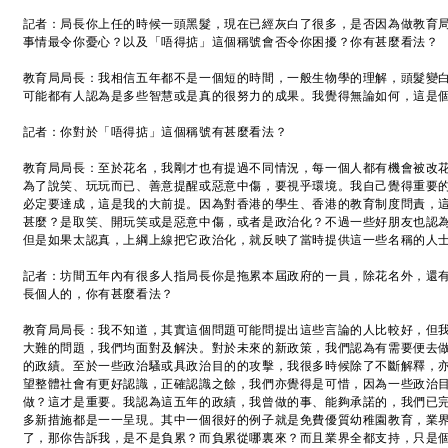
記者：局長你上任的時候一頭黑髮，現在已經灰白了很多，是否因為做教育
事情最令你憂心？以及「唔得掂」這個稱號會否令你困擾？你有甚麼看法？
教育局局長：我相信五年都不是一個短的時間，一般生物學的理解，頭髮變
可能都有人認為是多些智慧或是真的很努力的成果。我覺得無論如何，這是
記者：你對於「唔得掂」這個稱號有甚麼看法？
教育局局長：至於花名，我剛才也有提過不同情況，每一個人都有機會被改
為了說笑、玩玩而已、善意提醒或惡意中傷，要視乎環境。我自己覺得重要
必定要達成，這是我的大前提。因為對香港的學生、香港的教育制度問責，
甚麼？是取笑、開玩笑或是惡意中傷，或者是政治化？不過一些好朋友也認
但是如果太認真，上綱上線把它政治化，就反映了當時提供這一些名稱的人
記者：坊間五年內有很多人指局長你是拖累本屆政府的一員，除花名外，還
長個人的，你有甚麼看法？
教育局局長：我不知道，其實這個問題可能問提出這些言論的人比較好，但
大難的問題，我們均面對及解決。對於未來的新政策，我們認為有需要便去
的政績。至於一些政治騷或具政治目的的攻擊，我很多時候除了不斷解釋，
望整體社會有更好認識，正確認識之餘，我們亦覺得是可惜，因為一些政治
做？這才是重要。我認為這五年的政績，我曾做的事、能夠承諾的，我們已
多新措施都是一一呈現。其中一個很好的例子就是免費優質幼稚園教育，業
了，那你告訴我，是不是負累？而負累從哪裏來？而且業界全都支持，只是