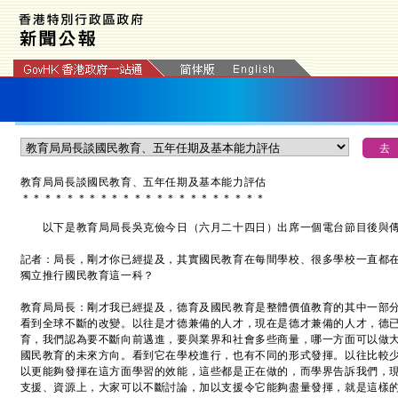
教育局局長談國民教育、五年任期及基本能力評估
＊
＊
＊
＊
＊
＊
＊
＊
＊
＊
＊
＊
＊
＊
＊
＊
＊
＊
＊
＊
＊
＊
以下是教育局局長吳克儉今日（六月二十四日）出席一個電台節目後與
記者：局長，剛才你已經提及，其實國民教育在每間學校、很多學校一直都
獨立推行國民教育這一科？
教育局局長：剛才我已經提及，德育及國民教育是整體價值教育的其中一部
看到全球不斷的改變。以往是才德兼備的人才，現在是德才兼備的人才，德
育，我們認為要不斷向前邁進，要與業界和社會多些商量，哪一方面可以做
國民教育的未來方向。看到它在學校進行，也有不同的形式發揮。以往比較
以更能夠發揮在這方面學習的效能，這些都是正在做的，而學界告訴我們，
支援、資源上，大家可以不斷討論，加以支援令它能夠盡量發揮，就是這樣