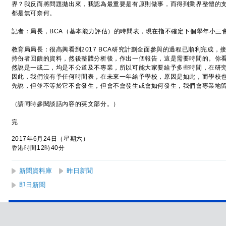
界？我反而將問題拋出來，我認為最重要是有原則做事，而得到業界整體的
都是無可奈何。
記者：局長，BCA（基本能力評估）的時間表，現在指不確定下個學年小三
教育局局長：很高興看到2017 BCA研究計劃全面參與的過程已順利完成
持份者回饋的資料，然後整體分析後，作出一個報告，這是需要時間的。你
然說是一或二，均是不公道及不專業，所以可能大家要給予多些時間，在研
因此，我們沒有予任何時間表，在未來一年給予學校，原因是如此，而學校
先說，但並不等於它不會發生，但會不會發生或會如何發生，我們會專業地
（請同時參閱談話內容的英文部分。）
完
2017年6月24日（星期六）
香港時間12時40分
新聞資料庫
昨日新聞
即日新聞