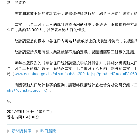
進一步資料
失業和就業不足的統計數字，是根據持續進行的「綜合住戶統計調查」結
二零一七年三月至五月的統計調查所用的樣本，是通過一個根據科學方法設計
住戶，共約73 000人，以代表本港人口的情況。
統計調查是向樣本中各住戶內每名15歲或以上的成員進行訪問，以搜集
統計調查所採用有關失業及就業不足的定義，緊隨國際勞工組織的建議
每年出版四次的《綜合住戶統計調查按季統計報告》，詳細分析勞動人口
年一月至三月的統計數字，而涵蓋二零一七年四月至六月的一期將於二零一
站（
www.censtatd.gov.hk/hkstat/sub/sp200_tc.jsp?productCode=B105
有關勞動人口統計數字的查詢，請聯絡政府統計處社會分析及研究組（二）（電
ghs@censtatd.gov.hk
）。
完
2017年6月20日（星期二）
香港時間16時30分
新聞資料庫
昨日新聞