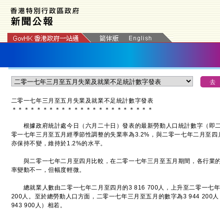
二零一七年三月至五月失業及就業不足統計數字發表
＊
＊
＊
＊
＊
＊
＊
＊
＊
＊
＊
＊
＊
＊
＊
＊
＊
＊
＊
＊
＊
＊
＊
根據政府統計處今日（六月二十日）發表的最新勞動人口統計數字（即二
零一七年三月至五月經季節性調整的失業率為3.2%，與二零一七年二月至
亦保持不變，維持於1.2%的水平。
與二零一七年二月至四月比較，在二零一七年三月至五月期間，各行業的
率變動不一，但幅度輕微。
總就業人數由二零一七年二月至四月的3 816 700人，上升至二零一七年三月
200人。至於總勞動人口方面，二零一七年三月至五月的數字為3 944 20
943 900人）相若。