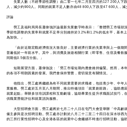
失業人數（不經季節性調整）由二零一七年二月至四月的127 200人下跌至
人，減少約900人。同期的就業不足人數亦由48 800人下跌至47 600人，減少
評論
勞工及福利局局長蕭偉強評論最新失業數字時表示：「整體勞工市場狀況
季節性調整的失業率和就業不足率分別維持於3.2%和1.2%的低水平，基
為加快。」
「由於近期宏觀經濟情況大致良好，主要經濟行業的失業率與上一個期間
普遍低於一年前水平。其中，與消費及旅遊相關行業（即零售、住宿及餐飲服
同期低0.5個百分點。」
短期展望方面，蕭偉強說：「勞工市場短期內應會維持偏緊。然而，本年
的各項不明朗因素的發展。我們會保持警覺，密切留意有關情況。」
他指出，勞工處將繼續為有不同就業需要的求職者，包括青少年、中年人
業服務。勞工處於五月至八月期間，推出特備項目「就業創前路」，協助應
就業起點」舉辦多項培訓課程和互動劇場，協助畢業生提升求職面試技巧，
供職業潛能評估和就業諮詢服務。
大型招聘會方面，勞工處將於七月二十八日在屯門大會堂舉辦「中高齡就
僱主參與是次招聘活動。勞工處亦計劃於八月二十二至二十四日在深水埗西
的三所行業性招聘中心及全港各區的就業中心會繼續不時進行招聘活動，協