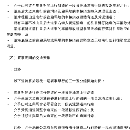
－ 介乎山村道至馬會對開上行斜路的一段黃泥涌道南行線將改為單程北行
－ 沿皇后大道東東行前往灣仔及跑馬地的車輛須左轉入摩理臣山道；
－ 沿摩理臣山道南行前往跑馬地的車輛須改經體育道及黃泥涌道；
－ 所有車輛不准由皇后大道東右轉入黃泥涌道，前往香港仔隧道的車輛除
－ 沿海底隧道前往皇后大道東的車輛須改經堅拿道天橋南行落斜往摩理臣
界處右轉；及
－ 沿海底隧道前往跑馬地或馬場的車輛須改經堅拿道天橋南行落斜往堅拿
涌道。
（乙）賽事期間的交通安排
一．封路
以下道路將於最後一場賽事舉行前三十五分鐘開始封閉：
－ 馬會對開通往香港仔隧道的一段黃泥涌道上行斜路；
－ 介乎皇后大道東與通往香港仔隧道上行斜路的一段黃泥涌道南行線；
－ 介乎山村道與馬會公眾看台的一段黃泥涌道南行線；
－ 介乎黃泥涌道與堅拿道東的一段禮頓道西行線；及
－ 介乎禮頓道與皇后大道東的一段摩理臣山道南行線。
此外，介乎馬會公眾看台與通往香港仔隧道上行斜路的一段黃泥涌道南行