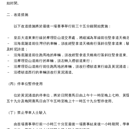
始封閉。
二．改道措施
以下改道措施將於最後一場賽事舉行前三十五分鐘開始實施：
－ 皇后大道東東行線於摩理臣山道交界處，將縮減為單線前往堅拿道天橋
－ 沿海底隧道前往灣仔的車輛，須改經堅拿道天橋南行落斜往堅拿道東；
及軒尼詩道；
－ 沿海底隧道前往跑馬地的車輛，須改經堅拿道天橋南行落斜往堅拿道東
－ 沿摩理臣山道南行的車輛，須左轉入禮頓道東行；
－ 沿摩理臣山道南行前往跑馬地的車輛，須改行禮頓道東行線及黃泥涌道
－ 沿禮頓道西行的車輛須改行黃泥涌道。
（丙）停車位暫停使用
位於黃泥涌道的停車位，將於日間賽馬日由上午十一時至晚上七時、黃昏
五十九分及晚間賽馬日由下午五時至晚上十一時五十九分暫停使用。
（丁）禁止學車人士駛入
由首場賽事舉行前一小時三十分至最後一場賽事結束後一小時期間，學車