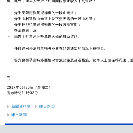
道。此外，學車人士於上述時間內禁止駛入下列道路：
－ 介乎奕蔭街與黃泥涌道的一段山光道；
－ 介乎山村道與山光道上及下交界處的一段山村道；
－ 介乎軒尼詩道與禮頓道的一段波斯富街；
－ 堅拿道東；及
－ 由告士打道通往堅拿道天橋的輔助道路。
任何違例停泊的車輛將不會在預先通知的情況下被拖走。
警方會視乎當時路面情況實施封路及改道措施。駕車人士請保持忍讓，並
完
2017年6月20日（星期二）
香港時間11時32分
新聞資料庫
昨日新聞
即日新聞