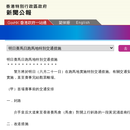
明日賽馬日跑馬地特別交通措施
＊
＊
＊
＊
＊
＊
＊
＊
＊
＊
＊
＊
＊
＊
警方將於明日（六月二十一日）在跑馬地實施特別交通措施。有關交通安
實施，直至賽事完結觀眾離場。
（甲）首場賽事前的交通安排
一．封路
介乎皇后大道東至香港賽馬會（馬會）對開上行斜路的一段黃泥涌道南行
二．改道措施