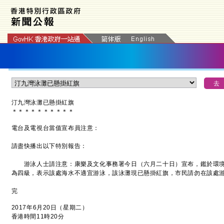
汀九灣泳灘
已懸掛紅旗
＊
＊
＊
＊
＊
＊
＊
＊
＊
＊
電台及電視台當值宣布員注意：
請盡快播出以下特別報告：
游泳人士請注意：康樂及文化事務署今日（六月二十日）宣布，鑑於環境
為四級，表示該處海水不適宜游泳，該泳灘現已懸掛紅旗，市民請勿在該處
完
2017年6月20日（星期二）
香港時間11時20分