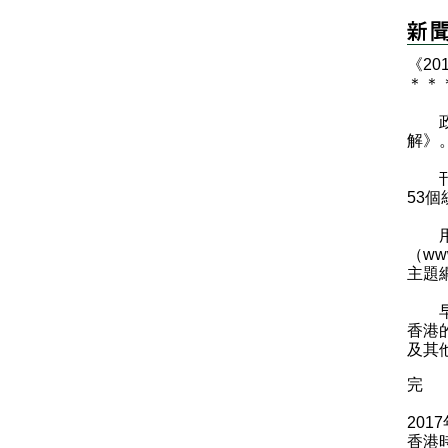
《2
＊
＊
政府
解》
刊物
53
用戶
（
www
主題
早前
香港
及其
完
201
香港時