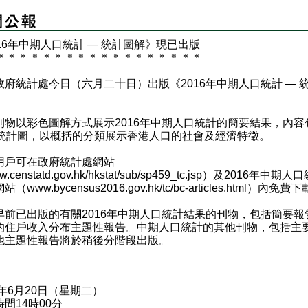
016年中期人口統計 — 統計圖解》現已出版
＊
＊
＊
＊
＊
＊
＊
＊
＊
＊
＊
＊
＊
＊
＊
＊
＊
＊
統計處今日（六月二十日）出版《2016年中期人口統計 — 
。
以彩色圖解方式展示2016年中期人口統計的簡要結果，內容
個統計圖，以概括的分類展示香港人口的社會及經濟特徵。
可在政府統計處網站
.censtatd.gov.hk/hkstat/sub/sp459_tc.jsp
）及2016年中期人口
網站（
www.bycensus2016.gov.hk/tc/bc-articles.html
）內免費下
已出版的有關2016年中期人口統計結果的刊物，包括簡要報
的住戶收入分布主題性報告。中期人口統計的其他刊物，包括主
他主題性報告將於稍後分階段出版。
7年6月20日（星期二）
間14時00分