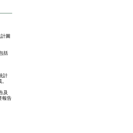
統計圖
包括
統計
載。
告及
要報告